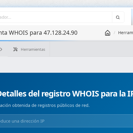
ta WHOIS para 47.128.24.90
Herram
Herramientas
¿Cuál es mi IP?
WHOIS IP
WHOIS de dominio
Geolo
Búsqueda ASN
Búsqueda inversa
Monitorización de d
etalles del registro WHOIS para la I
ación obtenida de registros públicos de red.