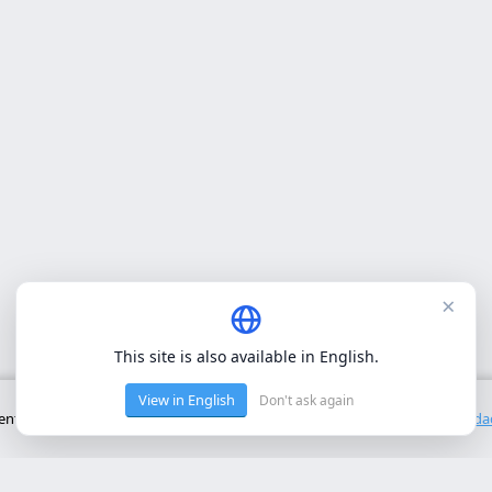
×
This site is also available in English.
View in English
Don't ask again
to básico del sitio. No utilizamos cookies de terceros.
Política de privacid