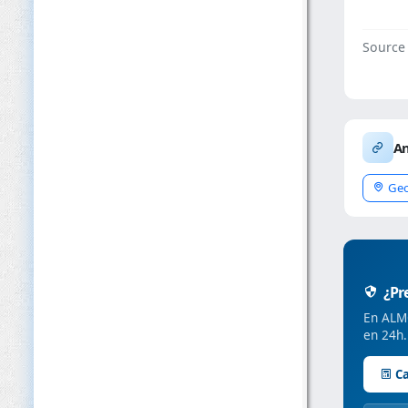
Source
An
Geo
¿Pre
En ALMC
en 24h.
Ca