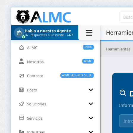
Habla a nuestro Agente
Herramien
IA · respuestas al instante · 24/7
ALMC
Inicio
Herramientas
Nosotros
ALMC
Contacto
ALMC SECURITY S.L.U.
Posts
D
Soluciones
Inform
Servicios
Industrias