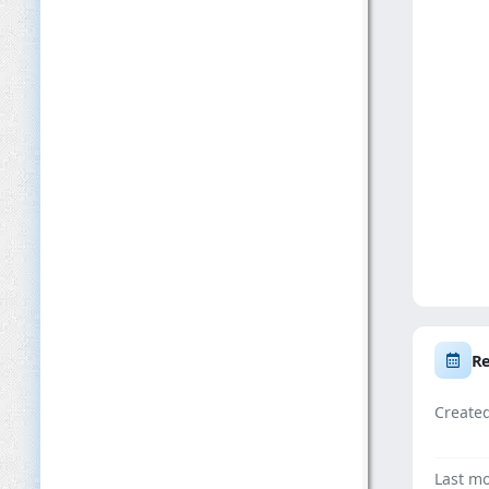
Re
Create
Last mo