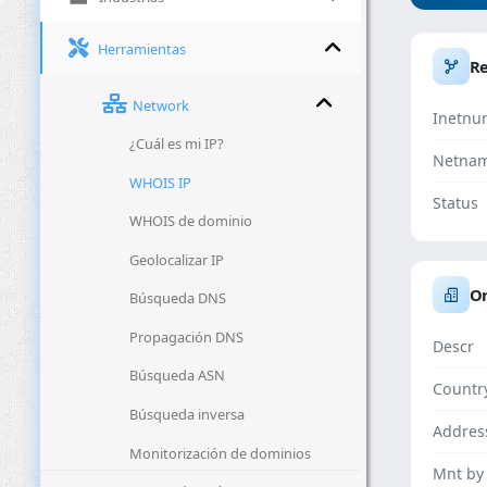
Herramientas
R
Network
Inetnu
¿Cuál es mi IP?
Netna
WHOIS IP
Status
WHOIS de dominio
Geolocalizar IP
Or
Búsqueda DNS
Propagación DNS
Descr
Búsqueda ASN
Countr
Búsqueda inversa
Addres
Monitorización de dominios
Mnt by