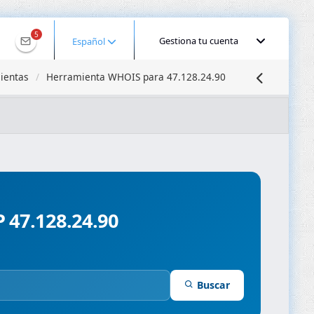
5
Gestiona tu cuenta
Español
ientas
Herramienta WHOIS para 47.128.24.90
calizar IP
Búsqueda DNS
Propagación DNS
ominios
Compresor de Imágenes
P 47.128.24.90
Buscar