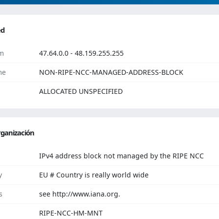
ed
m
47.64.0.0 - 48.159.255.255
me
NON-RIPE-NCC-MANAGED-ADDRESS-BLOCK
ALLOCATED UNSPECIFIED
ganización
IPv4 address block not managed by the RIPE NCC
y
EU # Country is really world wide
s
see http://www.iana.org.
RIPE-NCC-HM-MNT