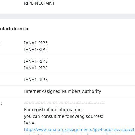
RIPE-NCC-MNT
ntacto técnico
c
IANA1-RIPE
IANA1-RIPE
IANA1-RIPE
IANA1-RIPE
IANA1-RIPE
Internet Assigned Numbers Authority
ks
------------------------------------------------------
For registration information,
you can consult the following sources:
IANA
http://www.iana.org/assignments/ipv4-address-space