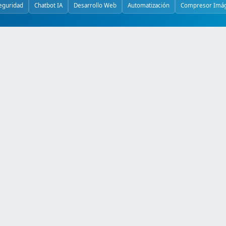
eguridad
Chatbot IA
Desarrollo Web
Automatización
Compresor Imá