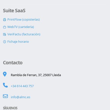
Suite SaaS
PrintFlow (copisterías)
WebTV (cartelería)
VeriFactu (facturación)
Fichaje horario
Contacto
Rambla de Ferran, 37, 25007 Lleida
+34 614 443 757
info@almc.es
SÍGUENOS