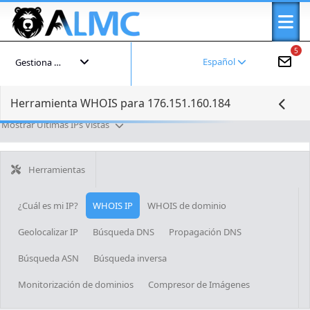
5
Español
Gestiona tu cuenta
Herramienta WHOIS para 176.151.160.184
Mostrar Últimas IPs Vistas
Herramientas
¿Cuál es mi IP?
WHOIS IP
WHOIS de dominio
Geolocalizar IP
Búsqueda DNS
Propagación DNS
Búsqueda ASN
Búsqueda inversa
Monitorización de dominios
Compresor de Imágenes