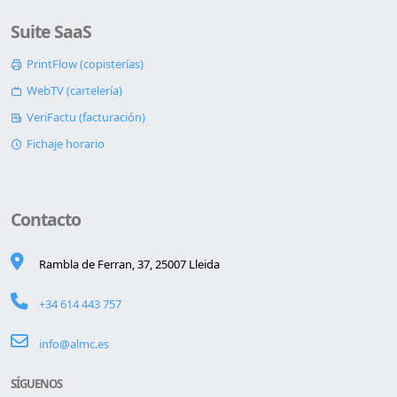
Suite SaaS
PrintFlow (copisterías)
WebTV (cartelería)
VeriFactu (facturación)
Fichaje horario
Contacto
Rambla de Ferran, 37, 25007 Lleida
+34 614 443 757
info@almc.es
SÍGUENOS