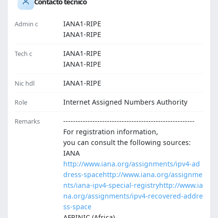
Contacto técnico
IANA1-RIPE
Admin c
IANA1-RIPE
IANA1-RIPE
Tech c
IANA1-RIPE
IANA1-RIPE
Nic hdl
Internet Assigned Numbers Authority
Role
------------------------------------------------------
Remarks
For registration information,
you can consult the following sources:
IANA
http://www.iana.org/assignments/ipv4-ad
dress-space
http://www.iana.org/assignme
nts/iana-ipv4-special-registry
http://www.ia
na.org/assignments/ipv4-recovered-addre
ss-space
AFRINIC (Africa)