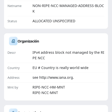
NON-RIPE-NCC-MANAGED-ADDRESS-BLOC
Netname
K
ALLOCATED UNSPECIFIED
Status
Organización
IPv4 address block not managed by the RI
Descr
PE NCC
EU # Country is really world wide
Country
see http://www.iana.org.
Address
RIPE-NCC-HM-MNT
Mnt by
RIPE-NCC-MNT