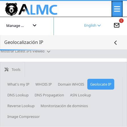
5
English
Manage your account
Geolocalización IP
Mostrar Latest IPs Viewed
Tools
What's my IP
WHOIS IP
Domain WHOIS
Geolocate IP
DNS Lookup
DNS Propagation
ASN Lookup
Reverse Lookup
Monitorización de dominios
Image Compressor