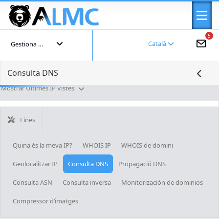
5
Català
Gestiona el teu compte
Consulta DNS
Mostrar Últimes IP Vistes
Eines
Quina és la meva IP?
WHOIS IP
WHOIS de domini
Geolocalitzar IP
Consulta DNS
Propagació DNS
Consulta ASN
Consulta inversa
Monitorización de dominios
Compressor d’imatges