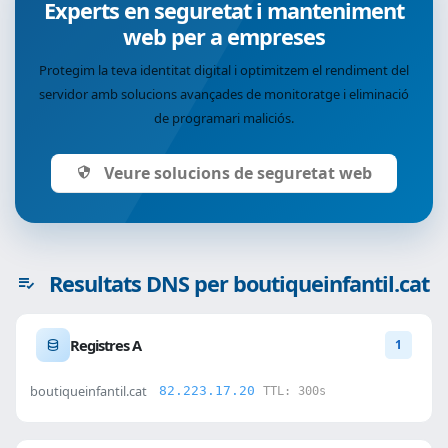
Experts en seguretat i manteniment
web per a empreses
Protegim la teva identitat digital i optimitzem el rendiment del
servidor amb solucions avançades de monitoratge i eliminació
de programari maliciós.
Veure solucions de seguretat web
Resultats DNS per boutiqueinfantil.cat
Registres A
1
boutiqueinfantil.cat
82.223.17.20
TTL: 300s