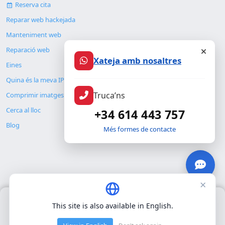
Reserva cita
Reparar web hackejada
Manteniment web
Reparació web
Xateja amb nosaltres
Eines
Quina és la meva IP
Truca’ns
Comprimir imatges
Cerca al lloc
+34 614 443 757
Blog
Més formes de contacte
×
© Copyright 2026. ALMC SECURITY S.L.U.
Només fem servir cookies pròpies per al funcionament bàsic del
This site is also available in English.
lloc. No utilitzem cookies de tercers.
Política de privacitat
.
Legal
Recursos