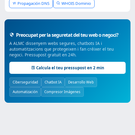
Propagación DNS
WHOIS Dominio
Preocupat per la seguretat del teu web o negoci?
A ALMC dissenyem webs segures, chatbots IA i
automatitzacions que protegeixen i fan créixer el teu
negoci. Pressupost gratuït en 24h.
Calcula el teu pressupost en 2 min
Ciberseguridad
Chatbot IA
Desarrollo Web
Automatización
Compresor Imágenes