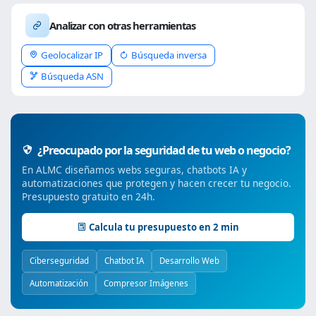
Analizar con otras herramientas
Geolocalizar IP
Búsqueda inversa
Búsqueda ASN
¿Preocupado por la seguridad de tu web o negocio?
En ALMC diseñamos webs seguras, chatbots IA y
automatizaciones que protegen y hacen crecer tu negocio.
Presupuesto gratuito en 24h.
Calcula tu presupuesto en 2 min
Ciberseguridad
Chatbot IA
Desarrollo Web
Automatización
Compresor Imágenes