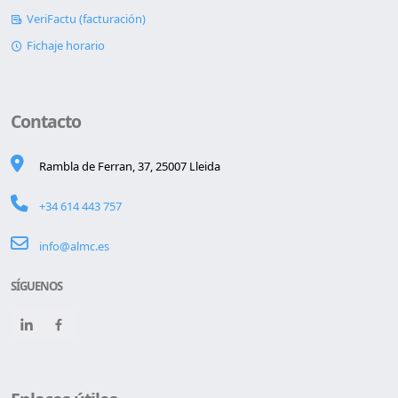
VeriFactu (facturación)
Fichaje horario
Contacto
Rambla de Ferran, 37, 25007 Lleida
+34 614 443 757
info@almc.es
SÍGUENOS