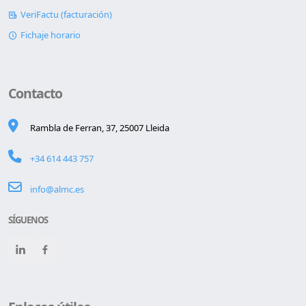
VeriFactu (facturación)
Fichaje horario
Contacto
Rambla de Ferran, 37, 25007 Lleida
+34 614 443 757
info@almc.es
SÍGUENOS