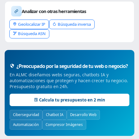
Analizar con otras herramientas
Geolocalizar IP
Búsqueda inversa
Búsqueda ASN
¿Preocupado por la seguridad de tu web o negocio?
En ALMC diseñamos webs seguras, chatbots IA y
automatizaciones que protegen y hacen crecer tu negocio.
Presupuesto gratuito en 24h.
Calcula tu presupuesto en 2 min
Ciberseguridad
Chatbot IA
Desarrollo Web
Automatización
Compresor Imágenes