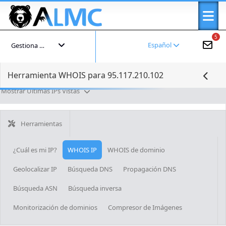
5
Español
Gestiona tu cuenta
Herramienta WHOIS para 95.117.210.102
Mostrar Últimas IPs Vistas
Herramientas
¿Cuál es mi IP?
WHOIS IP
WHOIS de dominio
Geolocalizar IP
Búsqueda DNS
Propagación DNS
Búsqueda ASN
Búsqueda inversa
Monitorización de dominios
Compresor de Imágenes