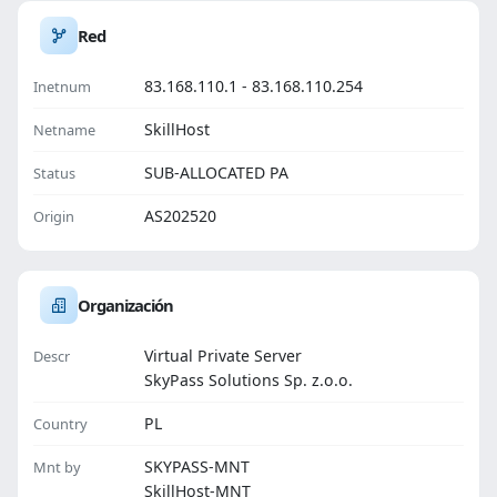
Red
83.168.110.1 - 83.168.110.254
Inetnum
SkillHost
Netname
SUB-ALLOCATED PA
Status
AS202520
Origin
Organización
Virtual Private Server
Descr
SkyPass Solutions Sp. z.o.o.
PL
Country
SKYPASS-MNT
Mnt by
SkillHost-MNT