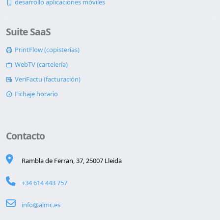
desarrollo aplicaciones móviles
Suite SaaS
PrintFlow (copisterías)
WebTV (cartelería)
VeriFactu (facturación)
Fichaje horario
Contacto
Rambla de Ferran, 37, 25007 Lleida
+34 614 443 757
info@almc.es