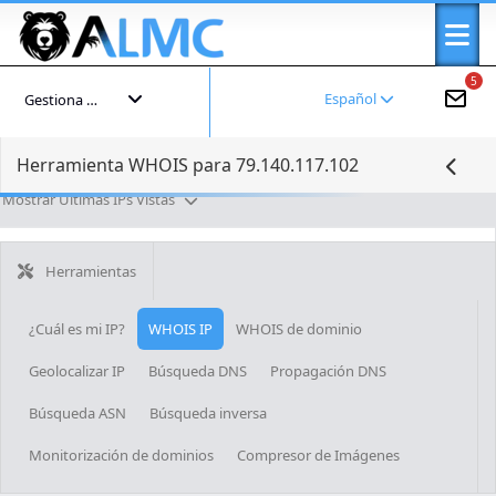
5
Español
Gestiona tu cuenta
Herramienta WHOIS para 79.140.117.102
Mostrar Últimas IPs Vistas
Herramientas
¿Cuál es mi IP?
WHOIS IP
WHOIS de dominio
Geolocalizar IP
Búsqueda DNS
Propagación DNS
Búsqueda ASN
Búsqueda inversa
Monitorización de dominios
Compresor de Imágenes