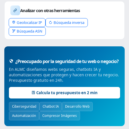
Analizar con otras herramientas
Geolocalizar IP
Búsqueda inversa
Búsqueda ASN
¿Preocupado por la seguridad de tu web o negocio?
En ALMC diseñamos webs seguras, chatbots IA y
automatizaciones que protegen y hacen crecer tu negocio.
Presupuesto gratuito en 24h.
Calcula tu presupuesto en 2 min
Ciberseguridad
Chatbot IA
Desarrollo Web
Automatización
Compresor Imágenes