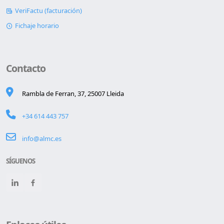
VeriFactu (facturación)
Fichaje horario
Contacto
Rambla de Ferran, 37, 25007 Lleida
+34 614 443 757
info@almc.es
SÍGUENOS