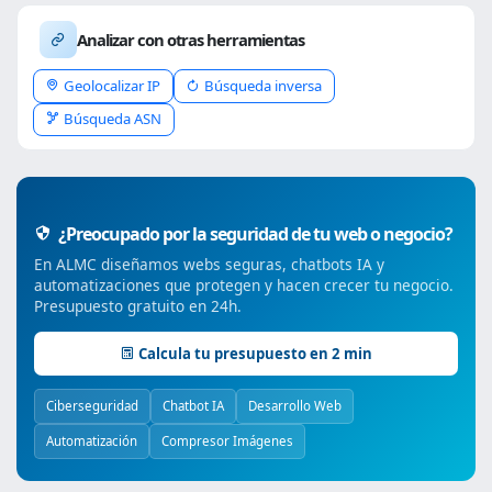
Analizar con otras herramientas
Geolocalizar IP
Búsqueda inversa
Búsqueda ASN
¿Preocupado por la seguridad de tu web o negocio?
En ALMC diseñamos webs seguras, chatbots IA y
automatizaciones que protegen y hacen crecer tu negocio.
Presupuesto gratuito en 24h.
Calcula tu presupuesto en 2 min
Ciberseguridad
Chatbot IA
Desarrollo Web
Automatización
Compresor Imágenes