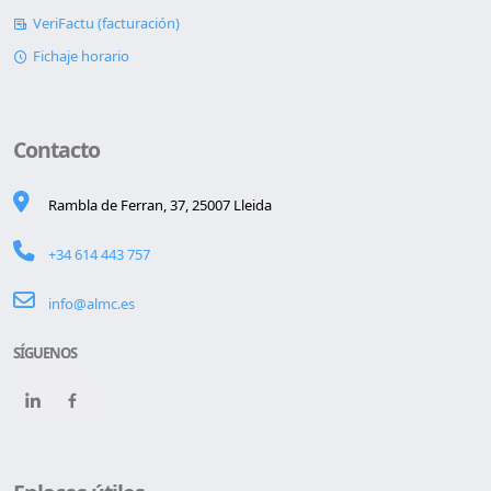
VeriFactu (facturación)
Fichaje horario
Contacto
Rambla de Ferran, 37, 25007 Lleida
+34 614 443 757
info@almc.es
SÍGUENOS