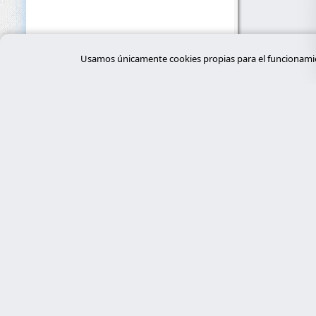
Usamos únicamente cookies propias para el funcionamien
Servi
desar
Expertos en ciberseguridad, programación
a medida con Laravel y gestión de
tiend