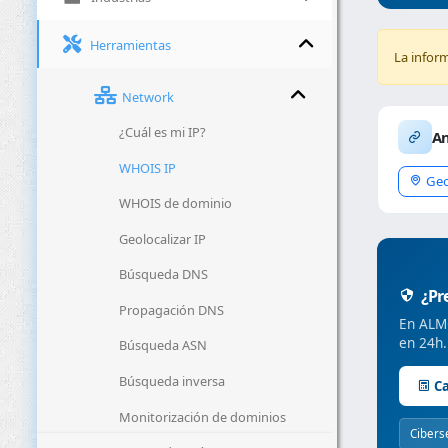
Herramientas
La infor
Network
¿Cuál es mi IP?
An
WHOIS IP
Geo
WHOIS de dominio
Geolocalizar IP
Búsqueda DNS
¿Pre
Propagación DNS
En ALMC
en 24h.
Búsqueda ASN
Búsqueda inversa
Ca
Monitorización de dominios
Cibers