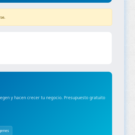
se.
gen y hacen crecer tu negocio. Presupuesto gratuito
genes