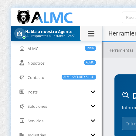
Habla a nuestro Agente
Herramien
IA · respuestas al instante · 24/7
ALMC
Inicio
Herramientas
Nosotros
ALMC
Contacto
ALMC SECURITY S.L.U.
Posts
D
Soluciones
Inform
Servicios
Industrias