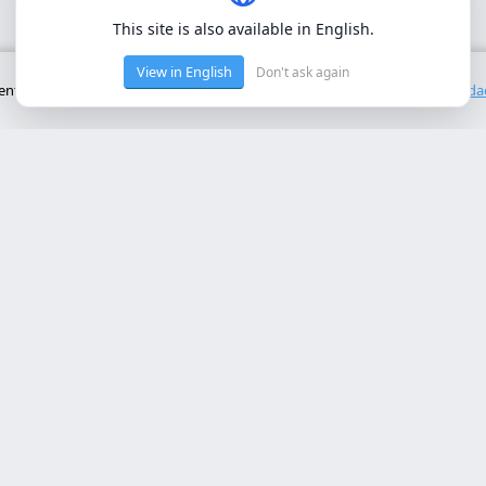
This site is also available in English.
View in English
Don't ask again
to básico del sitio. No utilizamos cookies de terceros.
Política de privacid
cios Principales
Contacto
rollo web lleida
Rambla de Ferran, 37, 25007 Ll
a online a medida