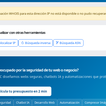
mación WHOIS para esta dirección IP no está disponible o no pudo recuperar
alizar con otras herramientas
localizar IP
Búsqueda inversa
Búsqueda ASN
ocupado por la seguridad de tu web o negocio?
 diseñamos webs seguras, chatbots IA y automatizaciones que prote
lcula tu presupuesto en 2 min
eguridad
Chatbot IA
Desarrollo Web
Automatización
Compresor Imá