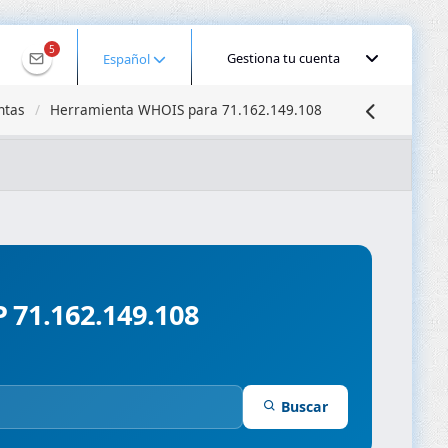
5
Gestiona tu cuenta
Español
ntas
Herramienta WHOIS para 71.162.149.108
calizar IP
Búsqueda DNS
Propagación DNS
ominios
Compresor de Imágenes
P 71.162.149.108
Buscar