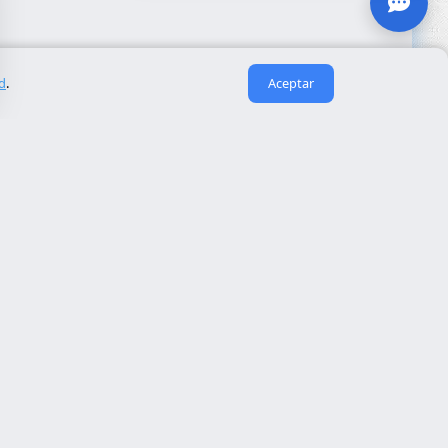
ad
.
Aceptar
Enlaces útiles
Sobre nosotros
eida
Contacto