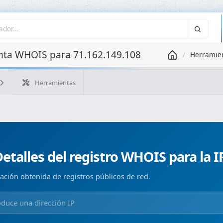
ta WHOIS para 71.162.149.108
Herramie
Herramientas
¿Cuál es mi IP?
WHOIS IP
WHOIS de dominio
Geolo
Búsqueda ASN
Búsqueda inversa
Monitorización de d
etalles del registro WHOIS para la I
ación obtenida de registros públicos de red.