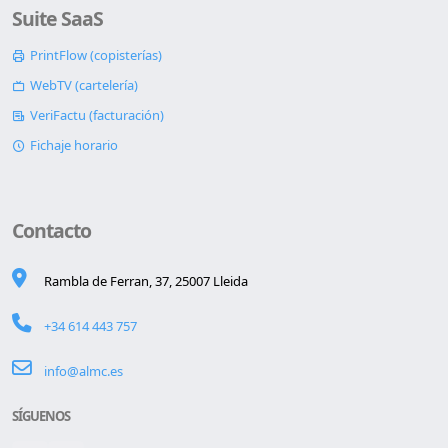
Suite SaaS
PrintFlow (copisterías)
WebTV (cartelería)
VeriFactu (facturación)
Fichaje horario
Contacto
Rambla de Ferran, 37, 25007 Lleida
+34 614 443 757
info@almc.es
SÍGUENOS