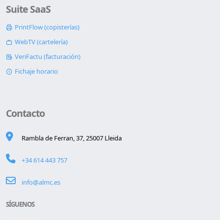
Suite SaaS
PrintFlow (copisterías)
WebTV (cartelería)
VeriFactu (facturación)
Fichaje horario
Contacto
Rambla de Ferran, 37, 25007 Lleida
+34 614 443 757
info@almc.es
SÍGUENOS