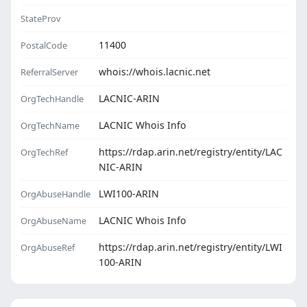
StateProv
11400
PostalCode
whois://whois.lacnic.net
ReferralServer
LACNIC-ARIN
OrgTechHandle
LACNIC Whois Info
OrgTechName
https://rdap.arin.net/registry/entity/LAC
OrgTechRef
NIC-ARIN
LWI100-ARIN
OrgAbuseHandle
LACNIC Whois Info
OrgAbuseName
https://rdap.arin.net/registry/entity/LWI
OrgAbuseRef
100-ARIN