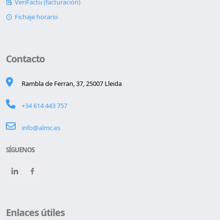
VeriFactu (facturación)
Fichaje horario
Contacto
Rambla de Ferran, 37, 25007 Lleida
+34 614 443 757
info@almc.es
SÍGUENOS
Enlaces útiles