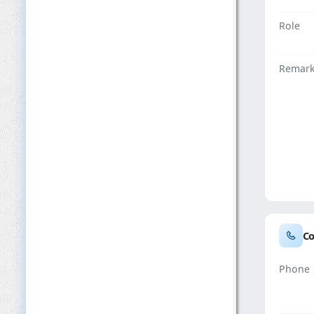
Role
Remar
Co
Phone