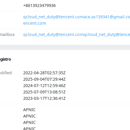
+8613923479936
qcloud_net_duty@tencent.com
ace.as139341@gmail.c
encent.com
mailbox
qcloud_net_duty@tencent.com
qcloud_net_duty@tenc
gistro
dified
2022-04-28T02:57:35Z
2025-09-04T07:29:44Z
2024-07-12T12:59:46Z
2025-07-09T13:08:51Z
2023-03-17T12:36:41Z
APNIC
APNIC
APNIC
APNIC