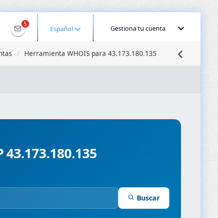
5
Gestiona tu cuenta
Español
ntas
Herramienta WHOIS para 43.173.180.135
calizar IP
Búsqueda DNS
Propagación DNS
ominios
Compresor de Imágenes
P 43.173.180.135
Buscar