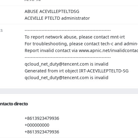
ABUSE ACEVILLEPTELTDSG
ACEVILLE PTELTD administrator
ks
--------------------------------------------------------
To report network abuse, please contact mnt-irt
For troubleshooting, please contact tech-c and admin
Report invalid contact via www.apnic.net/invalidcontac
--------------------------------------------------------
qcloud_net_duty@tencent.com is invalid
Generated from irt object IRT-ACEVILLEPTELTD-SG
qcloud_net_duty@tencent.com is invalid
ntacto directo
+8613923479936
+000000000
+8613923479936