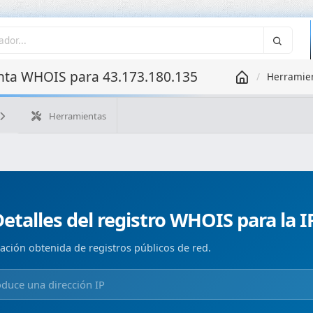
ta WHOIS para 43.173.180.135
Herramie
Herramientas
¿Cuál es mi IP?
WHOIS IP
WHOIS de dominio
Geolo
Búsqueda ASN
Búsqueda inversa
Monitorización de d
etalles del registro WHOIS para la I
ación obtenida de registros públicos de red.