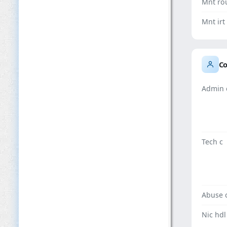
Mnt ro
Mnt irt
Co
Admin 
Tech c
Abuse 
Nic hdl