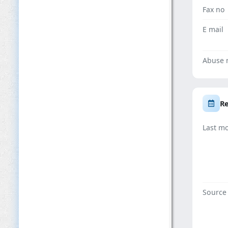
Fax no
E mail
Abuse 
Re
Last mo
Source