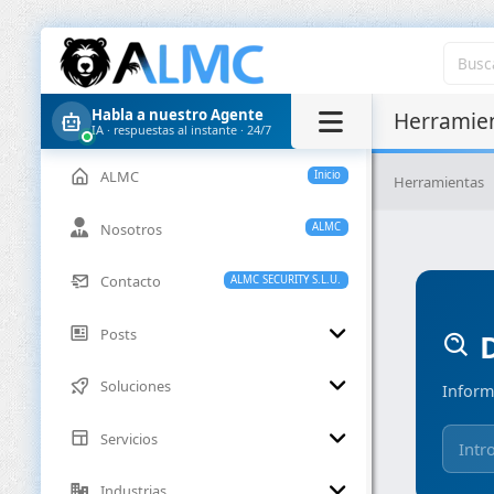
Habla a nuestro Agente
Herramien
IA · respuestas al instante · 24/7
ALMC
Inicio
Herramientas
Nosotros
ALMC
Contacto
ALMC SECURITY S.L.U.
Posts
D
Soluciones
Inform
Servicios
Industrias