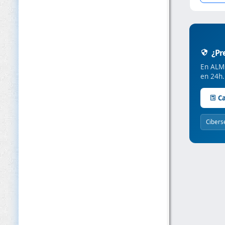
¿Pre
En ALMC
en 24h.
Ca
Cibers