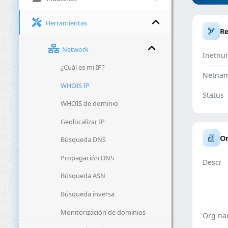
Herramientas
R
Network
Inetnu
¿Cuál es mi IP?
Netna
WHOIS IP
Status
WHOIS de dominio
Geolocalizar IP
Or
Búsqueda DNS
Propagación DNS
Descr
Búsqueda ASN
Búsqueda inversa
Monitorización de dominios
Org n