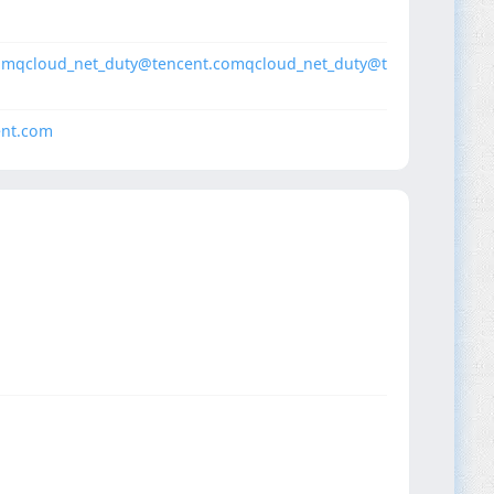
om
qcloud_net_duty@tencent.com
qcloud_net_duty@t
ent.com