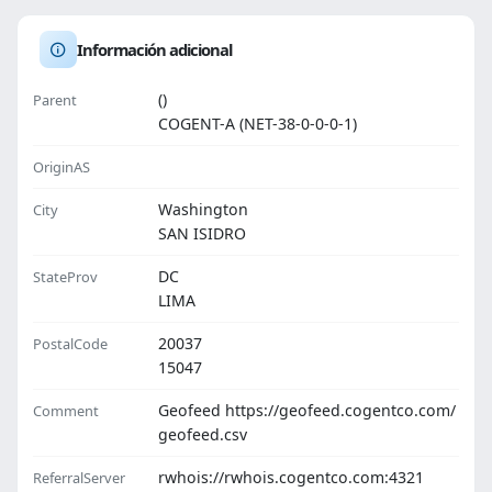
Información adicional
()
Parent
COGENT-A (NET-38-0-0-0-1)
OriginAS
Washington
City
SAN ISIDRO
DC
StateProv
LIMA
20037
PostalCode
15047
Geofeed https://geofeed.cogentco.com/
Comment
geofeed.csv
rwhois://rwhois.cogentco.com:4321
ReferralServer