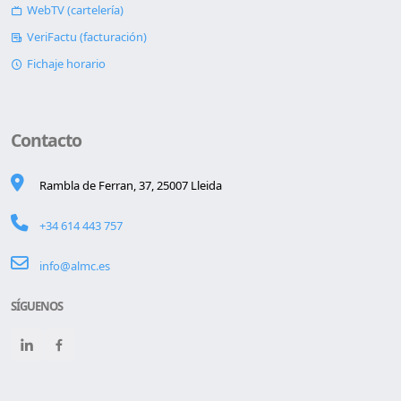
WebTV (cartelería)
VeriFactu (facturación)
Fichaje horario
Contacto
Rambla de Ferran, 37, 25007 Lleida
+34 614 443 757
info@almc.es
SÍGUENOS