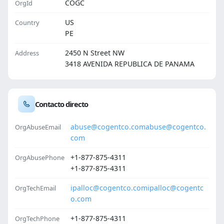
COGC
OrgId
US
Country
PE
2450 N Street NW
Address
3418 AVENIDA REPUBLICA DE PANAMA
Contacto directo
abuse@cogentco.com
abuse@cogentco.
OrgAbuseEmail
com
+1-877-875-4311
OrgAbusePhone
+1-877-875-4311
ipalloc@cogentco.com
ipalloc@cogentc
OrgTechEmail
o.com
+1-877-875-4311
OrgTechPhone