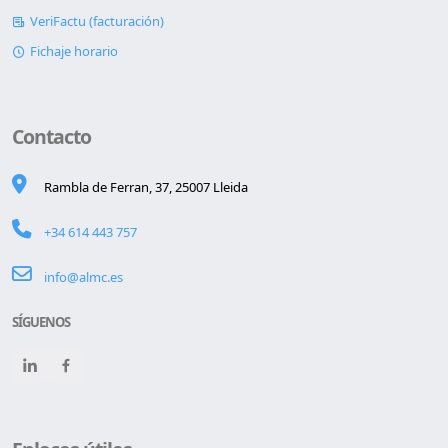
VeriFactu (facturación)
Fichaje horario
Contacto
Rambla de Ferran, 37, 25007 Lleida
+34 614 443 757
info@almc.es
SÍGUENOS