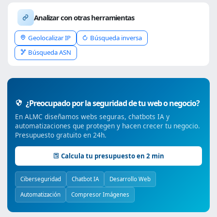
Analizar con otras herramientas
Geolocalizar IP
Búsqueda inversa
Búsqueda ASN
¿Preocupado por la seguridad de tu web o negocio?
En ALMC diseñamos webs seguras, chatbots IA y
automatizaciones que protegen y hacen crecer tu negocio.
Presupuesto gratuito en 24h.
Calcula tu presupuesto en 2 min
Ciberseguridad
Chatbot IA
Desarrollo Web
Automatización
Compresor Imágenes