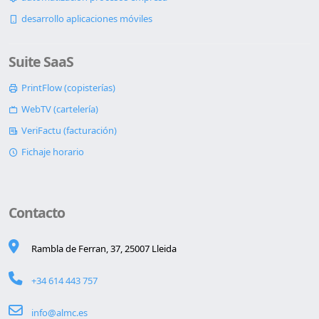
desarrollo aplicaciones móviles
Suite SaaS
PrintFlow (copisterías)
WebTV (cartelería)
VeriFactu (facturación)
Fichaje horario
Contacto
Rambla de Ferran, 37, 25007 Lleida
+34 614 443 757
info@almc.es