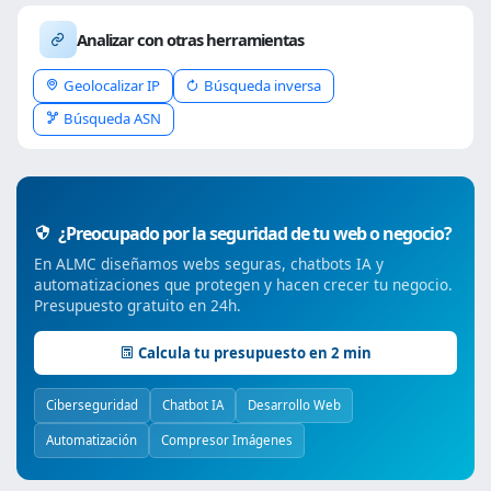
Analizar con otras herramientas
Geolocalizar IP
Búsqueda inversa
Búsqueda ASN
¿Preocupado por la seguridad de tu web o negocio?
En ALMC diseñamos webs seguras, chatbots IA y
automatizaciones que protegen y hacen crecer tu negocio.
Presupuesto gratuito en 24h.
Calcula tu presupuesto en 2 min
Ciberseguridad
Chatbot IA
Desarrollo Web
Automatización
Compresor Imágenes