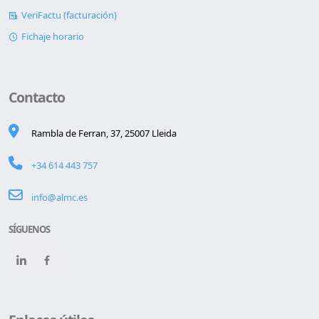
VeriFactu (facturación)
Fichaje horario
Contacto
Rambla de Ferran, 37, 25007 Lleida
+34 614 443 757
info@almc.es
SÍGUENOS