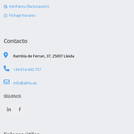
VeriFactu (facturación)
Fichaje horario
Contacto
Rambla de Ferran, 37, 25007 Lleida
+34 614 443 757
info@almc.es
SÍGUENOS