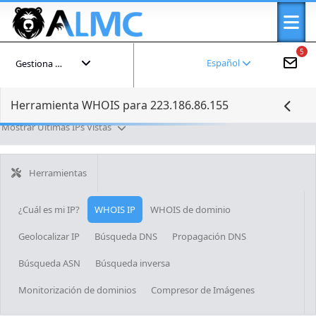
5
Español
Gestiona tu cuenta
Herramienta WHOIS para 223.186.86.155
Mostrar Últimas IPs Vistas
Herramientas
¿Cuál es mi IP?
WHOIS IP
WHOIS de dominio
Geolocalizar IP
Búsqueda DNS
Propagación DNS
Búsqueda ASN
Búsqueda inversa
Monitorización de dominios
Compresor de Imágenes