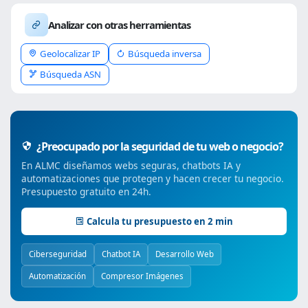
Analizar con otras herramientas
Geolocalizar IP
Búsqueda inversa
Búsqueda ASN
¿Preocupado por la seguridad de tu web o negocio?
En ALMC diseñamos webs seguras, chatbots IA y
automatizaciones que protegen y hacen crecer tu negocio.
Presupuesto gratuito en 24h.
Calcula tu presupuesto en 2 min
Ciberseguridad
Chatbot IA
Desarrollo Web
Automatización
Compresor Imágenes