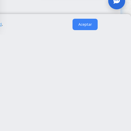
ad
.
Aceptar
Enlaces útiles
Sobre nosotros
eida
Contacto