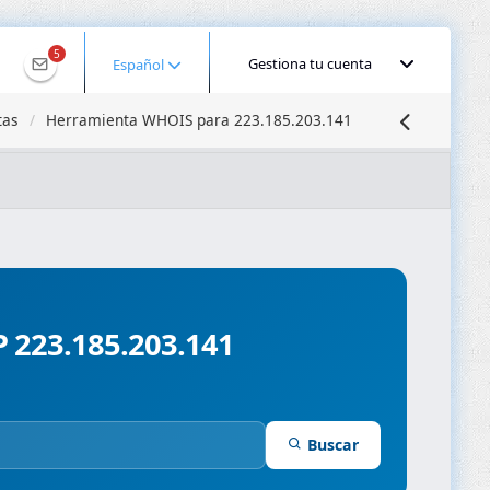
5
Gestiona tu cuenta
Español
tas
Herramienta WHOIS para 223.185.203.141
calizar IP
Búsqueda DNS
Propagación DNS
ominios
Compresor de Imágenes
IP 223.185.203.141
Buscar