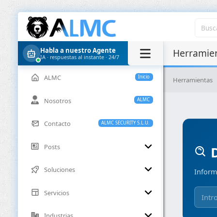
Habla a nuestro Agente
Herramien
IA · respuestas al instante · 24/7
ALMC
Inicio
Herramientas
Nosotros
ALMC
Contacto
ALMC SECURITY S.L.U.
Posts
D
Soluciones
Inform
Servicios
Industrias