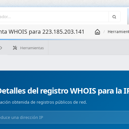
ta WHOIS para 223.185.203.141
Herramien
Herramientas
¿Cuál es mi IP?
WHOIS IP
WHOIS de dominio
Geolo
Búsqueda ASN
Búsqueda inversa
Monitorización de d
etalles del registro WHOIS para la 
ación obtenida de registros públicos de red.