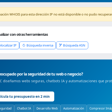
mación WHOIS para esta dirección IP no está disponible o no pudo recuperar
alizar con otras herramientas
localizar IP
Búsqueda inversa
Búsqueda ASN
ocupado por la seguridad de tu web o negocio?
 diseñamos webs seguras, chatbots IA y automatizaciones que prote
lcula tu presupuesto en 2 min
eguridad
Chatbot IA
Desarrollo Web
Automatización
Compresor Imá