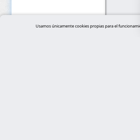
Usamos únicamente cookies propias para el funcionamien
Servi
desar
Expertos en ciberseguridad, programación
a medida con Laravel y gestión de
tiend