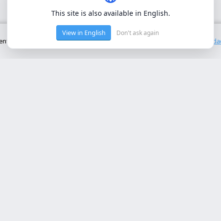
This site is also available in English.
View in English
Don't ask again
to básico del sitio. No utilizamos cookies de terceros.
Política de privacid
cios Principales
Contacto
rollo web lleida
Rambla de Ferran, 37, 25007 Ll
a online a medida