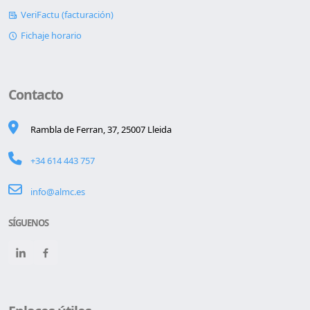
VeriFactu (facturación)
Fichaje horario
Contacto
Rambla de Ferran, 37, 25007 Lleida
+34 614 443 757
info@almc.es
SÍGUENOS