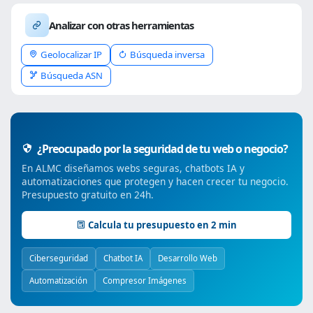
Analizar con otras herramientas
Geolocalizar IP
Búsqueda inversa
Búsqueda ASN
¿Preocupado por la seguridad de tu web o negocio?
En ALMC diseñamos webs seguras, chatbots IA y
automatizaciones que protegen y hacen crecer tu negocio.
Presupuesto gratuito en 24h.
Calcula tu presupuesto en 2 min
Ciberseguridad
Chatbot IA
Desarrollo Web
Automatización
Compresor Imágenes