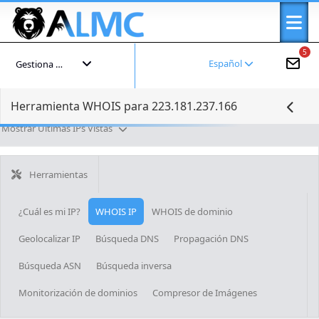
5
Español
Gestiona tu cuenta
Herramienta WHOIS para 223.181.237.166
Mostrar Últimas IPs Vistas
Herramientas
¿Cuál es mi IP?
WHOIS IP
WHOIS de dominio
Geolocalizar IP
Búsqueda DNS
Propagación DNS
Búsqueda ASN
Búsqueda inversa
Monitorización de dominios
Compresor de Imágenes