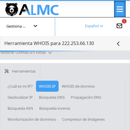
5
Español
Gestiona tu cuenta
Herramienta WHOIS para 222.253.66.130
Mostrar Últimas IPs Vistas
Herramientas
¿Cuál es mi IP?
WHOIS IP
WHOIS de dominio
Geolocalizar IP
Búsqueda DNS
Propagación DNS
Búsqueda ASN
Búsqueda inversa
Monitorización de dominios
Compresor de Imágenes