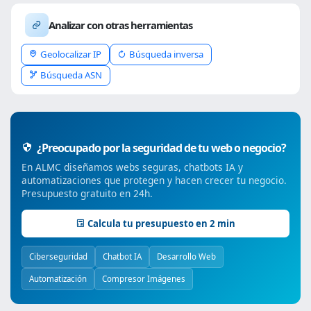
Analizar con otras herramientas
Geolocalizar IP
Búsqueda inversa
Búsqueda ASN
¿Preocupado por la seguridad de tu web o negocio?
En ALMC diseñamos webs seguras, chatbots IA y
automatizaciones que protegen y hacen crecer tu negocio.
Presupuesto gratuito en 24h.
Calcula tu presupuesto en 2 min
Ciberseguridad
Chatbot IA
Desarrollo Web
Automatización
Compresor Imágenes