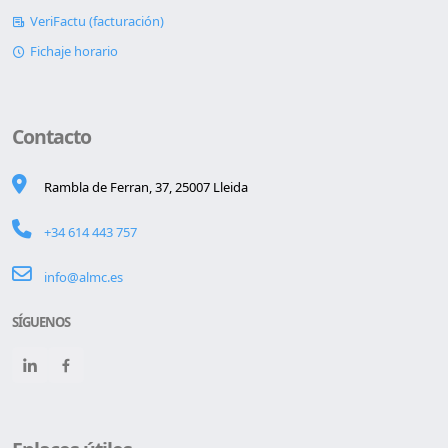
VeriFactu (facturación)
Fichaje horario
Contacto
Rambla de Ferran, 37, 25007 Lleida
+34 614 443 757
info@almc.es
SÍGUENOS