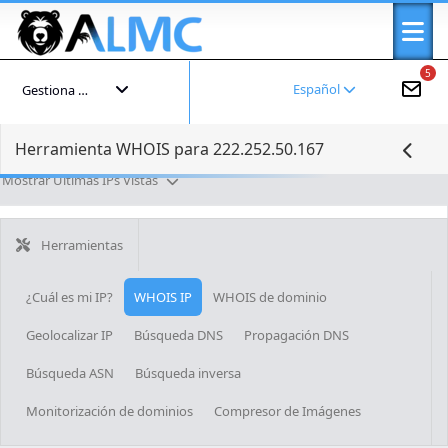
5
Español
Gestiona tu cuenta
Herramienta WHOIS para 222.252.50.167
Mostrar Últimas IPs Vistas
Herramientas
¿Cuál es mi IP?
WHOIS IP
WHOIS de dominio
Geolocalizar IP
Búsqueda DNS
Propagación DNS
Búsqueda ASN
Búsqueda inversa
Monitorización de dominios
Compresor de Imágenes