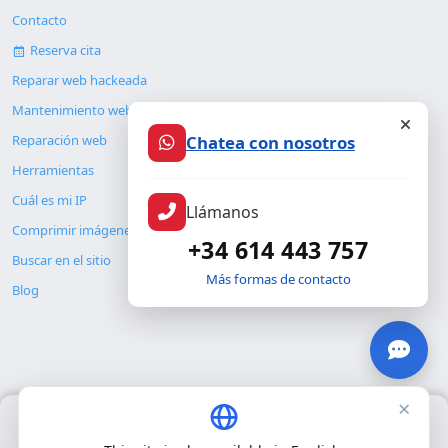
Contacto
Reserva cita
Reparar web hackeada
Mantenimiento web
Chatea con nosotros
Reparación web
Herramientas
Cuál es mi IP
Llámanos
Comprimir imágenes
+34 614 443 757
Buscar en el sitio
Más formas de contacto
Blog
×
Usamos únicamente cookies propias para el funcionamiento
© Copyright 2026. ALMC SECURITY S.L.U.
básico del sitio. No utilizamos cookies de terceros.
Política de