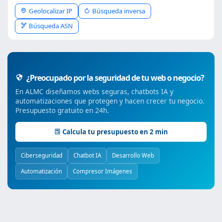
Geolocalizar IP
Búsqueda inversa
Búsqueda ASN
¿Preocupado por la seguridad de tu web o negocio?
En ALMC diseñamos webs seguras, chatbots IA y
automatizaciones que protegen y hacen crecer tu negocio.
Presupuesto gratuito en 24h.
Calcula tu presupuesto en 2 min
Ciberseguridad
Chatbot IA
Desarrollo Web
Automatización
Compresor Imágenes