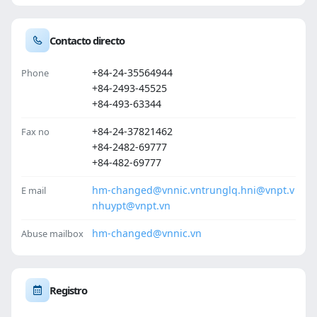
Contacto directo
+84-24-35564944
Phone
+84-2493-45525
+84-493-63344
+84-24-37821462
Fax no
+84-2482-69777
+84-482-69777
hm-changed@vnnic.vn
trunglq.hni@vnpt.v
E mail
n
huypt@vnpt.vn
hm-changed@vnnic.vn
Abuse mailbox
Registro