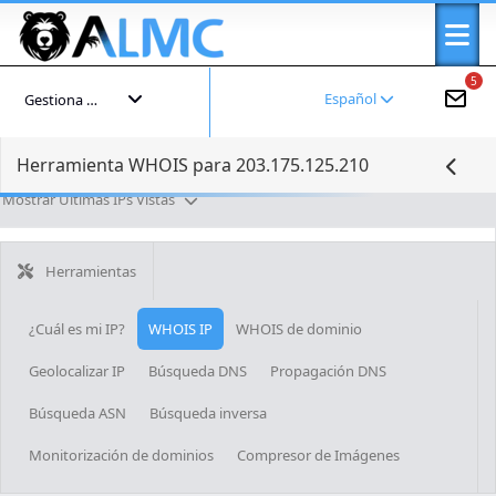
5
Español
Gestiona tu cuenta
Herramienta WHOIS para 203.175.125.210
Mostrar Últimas IPs Vistas
Herramientas
¿Cuál es mi IP?
WHOIS IP
WHOIS de dominio
Geolocalizar IP
Búsqueda DNS
Propagación DNS
Búsqueda ASN
Búsqueda inversa
Monitorización de dominios
Compresor de Imágenes