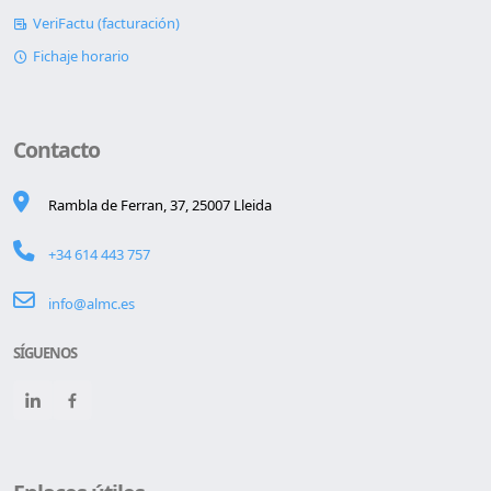
VeriFactu (facturación)
Fichaje horario
Contacto
Rambla de Ferran, 37, 25007 Lleida
+34 614 443 757
info@almc.es
SÍGUENOS