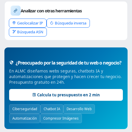
Analizar con otras herramientas
Geolocalizar IP
Búsqueda inversa
Búsqueda ASN
¿Preocupado por la seguridad de tu web o negocio?
En ALMC diseñamos webs seguras, chatbots IA y
automatizaciones que protegen y hacen crecer tu negocio.
Presupuesto gratuito en 24h.
Calcula tu presupuesto en 2 min
Ciberseguridad
Chatbot IA
Desarrollo Web
Automatización
Compresor Imágenes