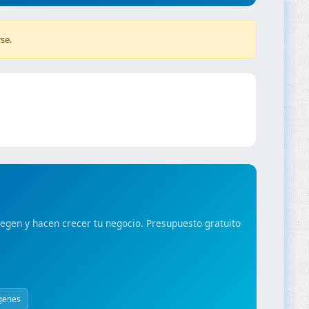
se.
gen y hacen crecer tu negocio. Presupuesto gratuito
genes