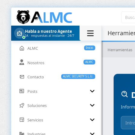
Habla a nuestro Agente
Herramien
IA · respuestas al instante · 24/7
ALMC
Inicio
Herramientas
Nosotros
ALMC
Contacto
ALMC SECURITY S.L.U.
Posts
D
Soluciones
Inform
Servicios
Industrias