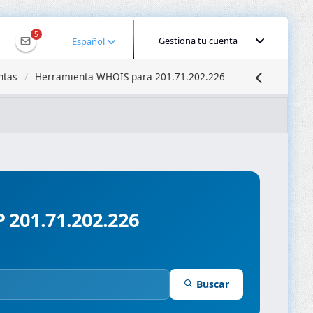
5
Gestiona tu cuenta
Español
ntas
Herramienta WHOIS para 201.71.202.226
calizar IP
Búsqueda DNS
Propagación DNS
ominios
Compresor de Imágenes
P 201.71.202.226
Buscar