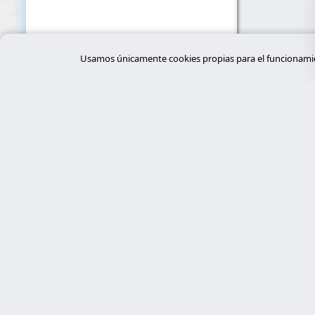
Usamos únicamente cookies propias para el funcionamien
Servi
desar
Expertos en ciberseguridad, programación
a medida con Laravel y gestión de
tiend