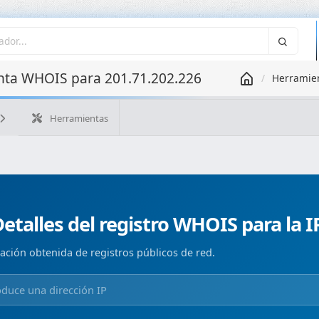
ta WHOIS para 201.71.202.226
Herramie
Herramientas
¿Cuál es mi IP?
WHOIS IP
WHOIS de dominio
Geolo
Búsqueda ASN
Búsqueda inversa
Monitorización de d
etalles del registro WHOIS para la I
ación obtenida de registros públicos de red.