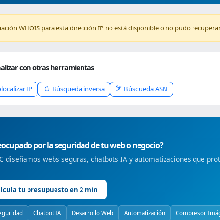
mación WHOIS para esta dirección IP no está disponible o no pudo recuperar
alizar con otras herramientas
localizar IP
Búsqueda inversa
Búsqueda ASN
ocupado por la seguridad de tu web o negocio?
 diseñamos webs seguras, chatbots IA y automatizaciones que prote
lcula tu presupuesto en 2 min
eguridad
Chatbot IA
Desarrollo Web
Automatización
Compresor Imá