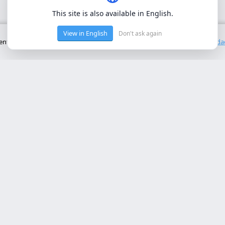
This site is also available in English.
View in English
Don't ask again
to básico del sitio. No utilizamos cookies de terceros.
Política de privacid
cios Principales
Contacto
rollo web lleida
Rambla de Ferran, 37, 25007 Ll
a online a medida