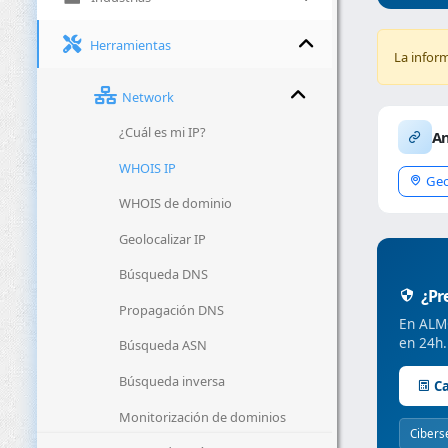
Herramientas
La infor
Network
¿Cuál es mi IP?
An
WHOIS IP
Geo
WHOIS de dominio
Geolocalizar IP
Búsqueda DNS
¿Pre
Propagación DNS
En ALMC
en 24h.
Búsqueda ASN
Búsqueda inversa
Ca
Monitorización de dominios
Cibers