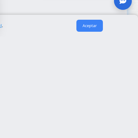
ad
.
Aceptar
Enlaces útiles
Sobre nosotros
eida
Contacto