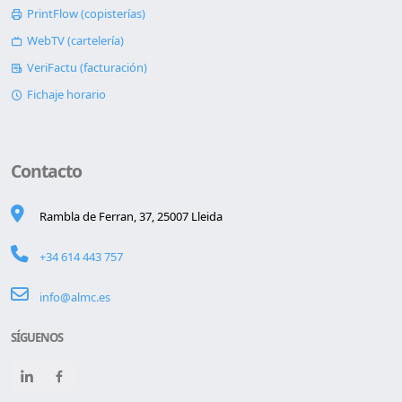
PrintFlow (copisterías)
WebTV (cartelería)
VeriFactu (facturación)
Fichaje horario
Contacto
Rambla de Ferran, 37, 25007 Lleida
+34 614 443 757
info@almc.es
SÍGUENOS