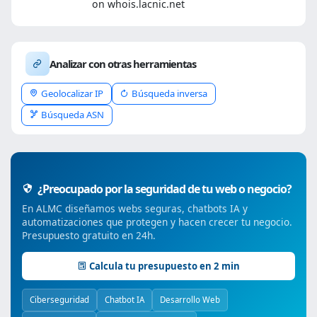
on whois.lacnic.net
Analizar con otras herramientas
Geolocalizar IP
Búsqueda inversa
Búsqueda ASN
¿Preocupado por la seguridad de tu web o negocio?
En ALMC diseñamos webs seguras, chatbots IA y
automatizaciones que protegen y hacen crecer tu negocio.
Presupuesto gratuito en 24h.
Calcula tu presupuesto en 2 min
Ciberseguridad
Chatbot IA
Desarrollo Web