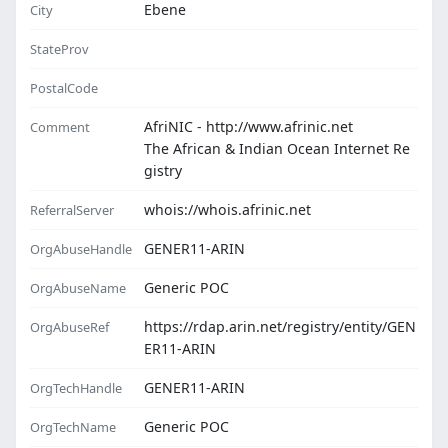
Ebene
City
StateProv
PostalCode
AfriNIC - http://www.afrinic.net
Comment
The African & Indian Ocean Internet Re
gistry
whois://whois.afrinic.net
ReferralServer
GENER11-ARIN
OrgAbuseHandle
Generic POC
OrgAbuseName
https://rdap.arin.net/registry/entity/GEN
OrgAbuseRef
ER11-ARIN
GENER11-ARIN
OrgTechHandle
Generic POC
OrgTechName