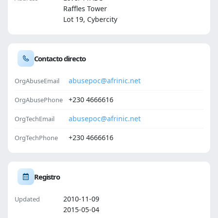
Raffles Tower
Lot 19, Cybercity
Contacto directo
abusepoc@afrinic.net
OrgAbuseEmail
+230 4666616
OrgAbusePhone
abusepoc@afrinic.net
OrgTechEmail
+230 4666616
OrgTechPhone
Registro
2010-11-09
Updated
2015-05-04