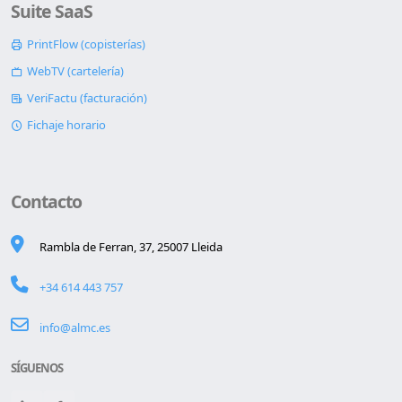
Suite SaaS
PrintFlow (copisterías)
WebTV (cartelería)
VeriFactu (facturación)
Fichaje horario
Contacto
Rambla de Ferran, 37, 25007 Lleida
+34 614 443 757
info@almc.es
SÍGUENOS