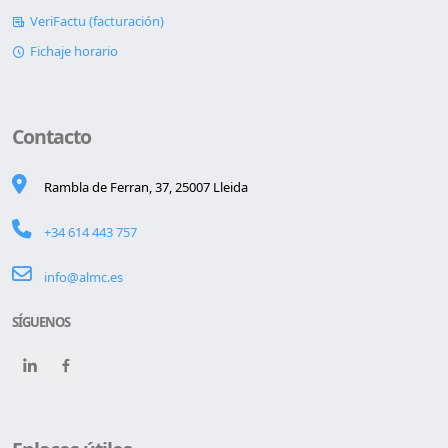
VeriFactu (facturación)
Fichaje horario
Contacto
Rambla de Ferran, 37, 25007 Lleida
+34 614 443 757
info@almc.es
SÍGUENOS