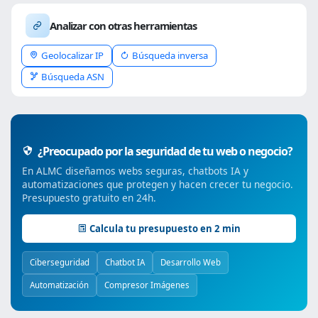
Analizar con otras herramientas
Geolocalizar IP
Búsqueda inversa
Búsqueda ASN
¿Preocupado por la seguridad de tu web o negocio?
En ALMC diseñamos webs seguras, chatbots IA y
automatizaciones que protegen y hacen crecer tu negocio.
Presupuesto gratuito en 24h.
Calcula tu presupuesto en 2 min
Ciberseguridad
Chatbot IA
Desarrollo Web
Automatización
Compresor Imágenes