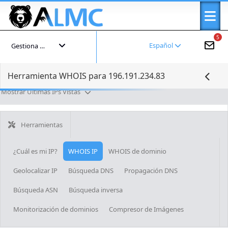
5
Español
Gestiona tu cuenta
Herramienta WHOIS para 196.191.234.83
Mostrar Últimas IPs Vistas
Herramientas
¿Cuál es mi IP?
WHOIS IP
WHOIS de dominio
Geolocalizar IP
Búsqueda DNS
Propagación DNS
Búsqueda ASN
Búsqueda inversa
Monitorización de dominios
Compresor de Imágenes