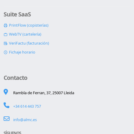
Suite SaaS
PrintFlow (copisterías)
WebTV (cartelería)
VeriFactu (facturación)
Fichaje horario
Contacto
Rambla de Ferran, 37, 25007 Lleida
+34 614 443 757
info@almc.es
SÍGUENOS