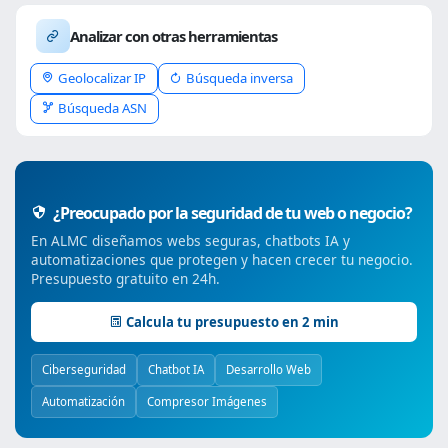
Analizar con otras herramientas
Geolocalizar IP
Búsqueda inversa
Búsqueda ASN
¿Preocupado por la seguridad de tu web o negocio?
En ALMC diseñamos webs seguras, chatbots IA y
automatizaciones que protegen y hacen crecer tu negocio.
Presupuesto gratuito en 24h.
Calcula tu presupuesto en 2 min
Ciberseguridad
Chatbot IA
Desarrollo Web
Automatización
Compresor Imágenes