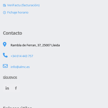
VeriFactu (facturación)
Fichaje horario
Contacto
Rambla de Ferran, 37, 25007 Lleida
+34 614 443 757
info@almc.es
SÍGUENOS