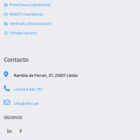
PrintFlow (copisterías)
WebTV (cartelería)
VeriFactu (facturación)
Fichaje horario
Contacto
Rambla de Ferran, 37, 25007 Lleida
+34 614 443 757
info@almc.es
SÍGUENOS