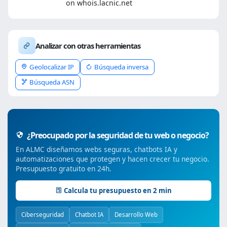
on whois.lacnic.net
Analizar con otras herramientas
Geolocalizar IP
Búsqueda inversa
Búsqueda ASN
¿Preocupado por la seguridad de tu web o negocio?
En ALMC diseñamos webs seguras, chatbots IA y
automatizaciones que protegen y hacen crecer tu negocio.
Presupuesto gratuito en 24h.
Calcula tu presupuesto en 2 min
Ciberseguridad
Chatbot IA
Desarrollo Web