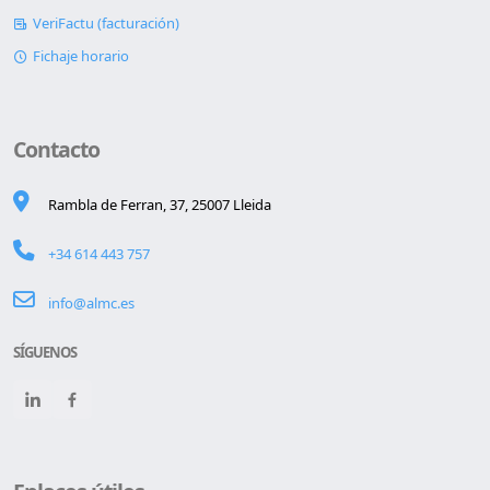
VeriFactu (facturación)
Fichaje horario
Contacto
Rambla de Ferran, 37, 25007 Lleida
+34 614 443 757
info@almc.es
SÍGUENOS