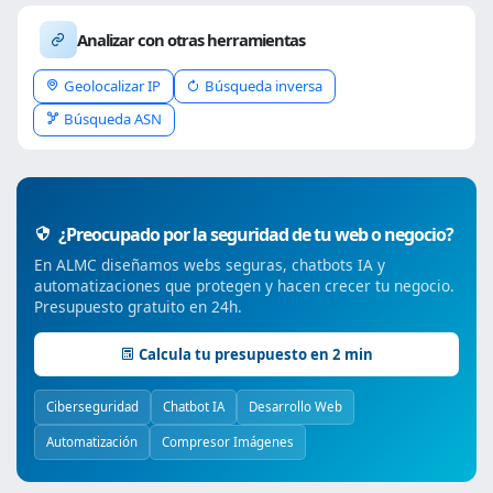
Analizar con otras herramientas
Geolocalizar IP
Búsqueda inversa
Búsqueda ASN
¿Preocupado por la seguridad de tu web o negocio?
En ALMC diseñamos webs seguras, chatbots IA y
automatizaciones que protegen y hacen crecer tu negocio.
Presupuesto gratuito en 24h.
Calcula tu presupuesto en 2 min
Ciberseguridad
Chatbot IA
Desarrollo Web
Automatización
Compresor Imágenes