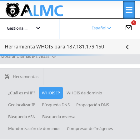
5
Español
Gestiona tu cuenta
Herramienta WHOIS para 187.181.179.150
Mostrar Últimas IPs Vistas
Herramientas
¿Cuál es mi IP?
WHOIS IP
WHOIS de dominio
Geolocalizar IP
Búsqueda DNS
Propagación DNS
Búsqueda ASN
Búsqueda inversa
Monitorización de dominios
Compresor de Imágenes