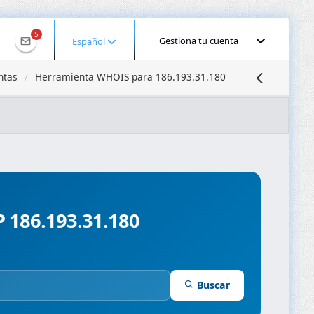
5
Gestiona tu cuenta
Español
ntas
Herramienta WHOIS para 186.193.31.180
calizar IP
Búsqueda DNS
Propagación DNS
ominios
Compresor de Imágenes
P 186.193.31.180
Buscar