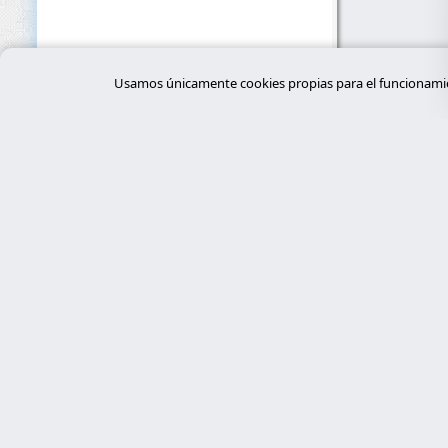
Usamos únicamente cookies propias para el funcionamien
Servi
desar
Expertos en ciberseguridad, programación
a medida con Laravel y gestión de
tiend