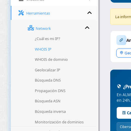
Herramientas
La infor
Network
¿Cuál es mi IP?
An
WHOIS IP
Geo
WHOIS de dominio
Geolocalizar IP
Búsqueda DNS
¿Pre
Propagación DNS
En ALMC
en 24h.
Búsqueda ASN
Búsqueda inversa
Ca
Monitorización de dominios
Cibers