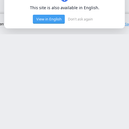
This site is also available in English.
View in English
Don't ask again
to básico del sitio. No utilizamos cookies de terceros.
Política de privacid
cios Principales
Contacto
rollo web lleida
Rambla de Ferran, 37, 25007 Ll
a online a medida