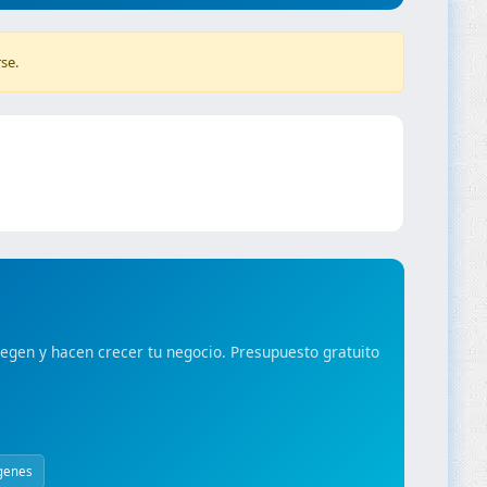
se.
gen y hacen crecer tu negocio. Presupuesto gratuito
genes