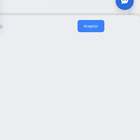
ad
.
Aceptar
Enlaces útiles
Sobre nosotros
eida
Contacto