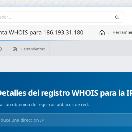
ta WHOIS para 186.193.31.180
Herramie
Herramientas
¿Cuál es mi IP?
WHOIS IP
WHOIS de dominio
Geolo
Búsqueda ASN
Búsqueda inversa
Monitorización de d
etalles del registro WHOIS para la I
ación obtenida de registros públicos de red.