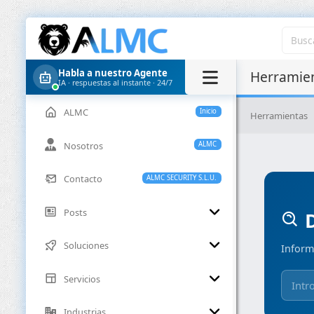
Habla a nuestro Agente
Herramien
IA · respuestas al instante · 24/7
ALMC
Inicio
Herramientas
Nosotros
ALMC
Contacto
ALMC SECURITY S.L.U.
Posts
D
Soluciones
Inform
Servicios
Industrias