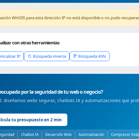
mación WHOIS para esta dirección IP no está disponible o no pudo recuperar
alizar con otras herramientas
localizar IP
Búsqueda inversa
Búsqueda ASN
ocupado por la seguridad de tu web o negocio?
 diseñamos webs seguras, chatbots IA y automatizaciones que prote
lcula tu presupuesto en 2 min
eguridad
Chatbot IA
Desarrollo Web
Automatización
Compresor Imá