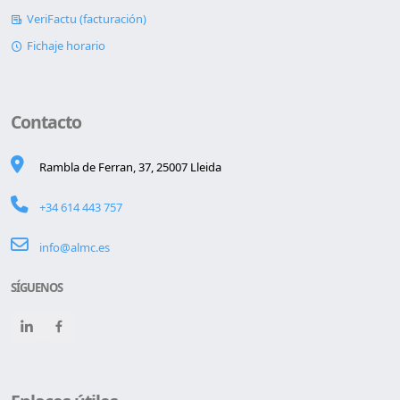
VeriFactu (facturación)
Fichaje horario
Contacto
Rambla de Ferran, 37, 25007 Lleida
+34 614 443 757
info@almc.es
SÍGUENOS