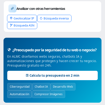
Analizar con otras herramientas
Geolocalizar IP
Búsqueda inversa
Búsqueda ASN
¿Preocupado por la seguridad de tu web o negocio?
En ALMC diseñamos webs seguras, chatbots IA y
automatizaciones que protegen y hacen crecer tu negocio.
Presupuesto gratuito en 24h.
Calcula tu presupuesto en 2 min
Ciberseguridad
Chatbot IA
Desarrollo Web
Automatización
Compresor Imágenes