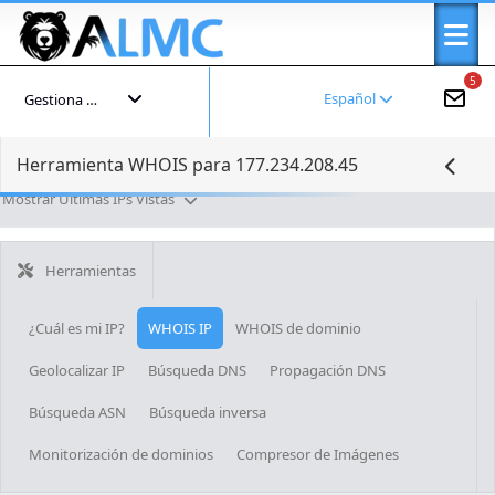
5
Español
Gestiona tu cuenta
Herramienta WHOIS para 177.234.208.45
Mostrar Últimas IPs Vistas
Herramientas
¿Cuál es mi IP?
WHOIS IP
WHOIS de dominio
Geolocalizar IP
Búsqueda DNS
Propagación DNS
Búsqueda ASN
Búsqueda inversa
Monitorización de dominios
Compresor de Imágenes