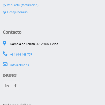
VeriFactu (facturación)
Fichaje horario
Contacto
Rambla de Ferran, 37, 25007 Lleida
+34 614 443 757
info@almc.es
SÍGUENOS