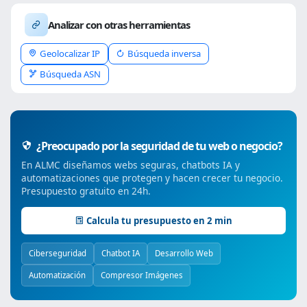
Analizar con otras herramientas
Geolocalizar IP
Búsqueda inversa
Búsqueda ASN
¿Preocupado por la seguridad de tu web o negocio?
En ALMC diseñamos webs seguras, chatbots IA y
automatizaciones que protegen y hacen crecer tu negocio.
Presupuesto gratuito en 24h.
Calcula tu presupuesto en 2 min
Ciberseguridad
Chatbot IA
Desarrollo Web
Automatización
Compresor Imágenes