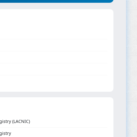
istry (LACNIC)
gistry