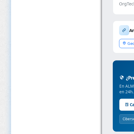
OrgTec
An
Geo
¿Pre
En ALMC
en 24h.
Ca
Cibers