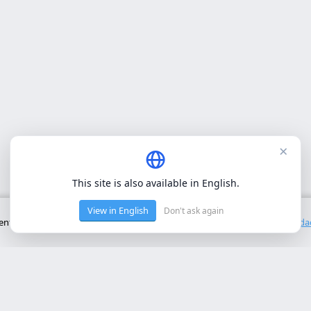
×
This site is also available in English.
View in English
Don't ask again
to básico del sitio. No utilizamos cookies de terceros.
Política de privacid