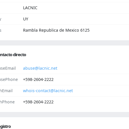
LACNIC
y
UY
s
Rambla Republica de Mexico 6125
ntacto directo
seEmail
abuse@lacnic.net
usePhone
+598-2604-2222
hEmail
whois-contact@lacnic.net
hPhone
+598-2604-2222
gistro