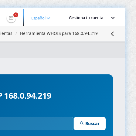
5
Gestiona tu cuenta
Español
ientas
Herramienta WHOIS para 168.0.94.219
calizar IP
Búsqueda DNS
Propagación DNS
ominios
Compresor de Imágenes
P 168.0.94.219
Buscar