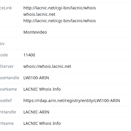
ceLink
http://lacnic.net/cgi-bin/lacnic/whois
whois.lacnic.net
http://lacnic.net/cgi-bin/lacnic/whois
Montevideo
rov
Code
11400
lServer
whois://whois.lacnic.net
seHandle
LWI100-ARIN
useName
LACNIC Whois Info
seRef
https://rdap.arin.net/registry/entity/LWI100-ARIN
hHandle
LACNIC-ARIN
chName
LACNIC Whois Info