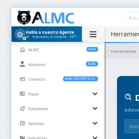
Habla a nuestro Agente
Herramien
IA · respuestas al instante · 24/7
ALMC
Inicio
Herramientas
Nosotros
ALMC
Contacto
ALMC SECURITY S.L.U.
Posts
D
Soluciones
Inform
Servicios
Industrias