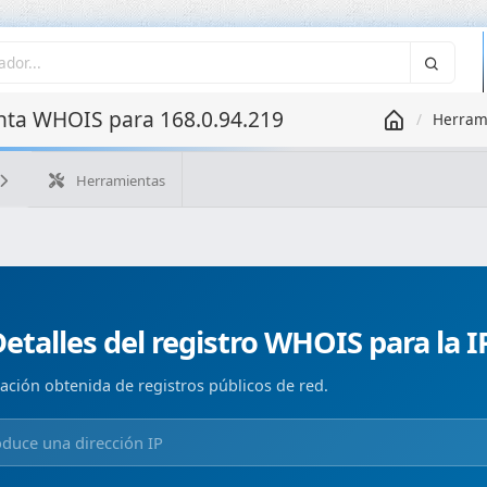
ta WHOIS para 168.0.94.219
Herram
Herramientas
¿Cuál es mi IP?
WHOIS IP
WHOIS de dominio
Geolo
Búsqueda ASN
Búsqueda inversa
Monitorización de d
etalles del registro WHOIS para la I
ación obtenida de registros públicos de red.