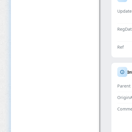
Update
RegDat
Ref
In
Parent
Origin
Comme