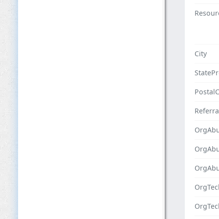
Resour
City
StateP
Postal
Referra
OrgAbu
OrgAb
OrgAbu
OrgTec
OrgTe