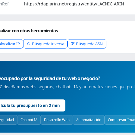
hRef
https://rdap.arin.net/registry/entity/LACNIC-ARIN
alizar con otras herramientas
localizar IP
Búsqueda inversa
Búsqueda ASN
ocupado por la seguridad de tu web o negocio?
 diseñamos webs seguras, chatbots IA y automatizaciones que prote
lcula tu presupuesto en 2 min
eguridad
Chatbot IA
Desarrollo Web
Automatización
Compresor Imá