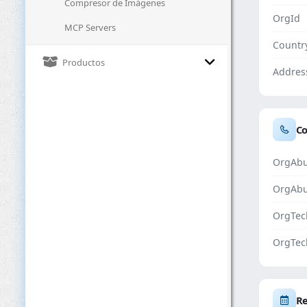
Compresor de Imágenes
OrgId
MCP Servers
Countr
Productos
Addres
Co
OrgAbu
OrgAb
OrgTec
OrgTec
Re