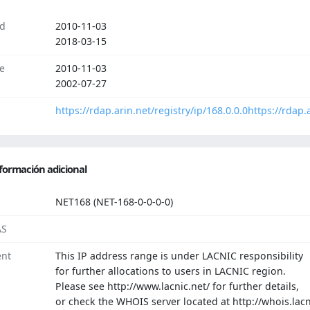
d
2010-11-03
2018-03-15
e
2010-11-03
2002-07-27
https://rdap.arin.net/registry/ip/168.0.0.0
https://rdap.
formación adicional
NET168 (NET-168-0-0-0-0)
AS
nt
This IP address range is under LACNIC responsibility
for further allocations to users in LACNIC region.
Please see http://www.lacnic.net/ for further details,
or check the WHOIS server located at http://whois.lacn