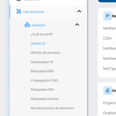
Herramientas
R
Network
NetRan
¿Cuál es mi IP?
CIDR
WHOIS IP
NetNa
WHOIS de dominio
NetHan
Geolocalizar IP
NetTyp
Búsqueda DNS
Propagación DNS
Búsqueda ASN
Or
Búsqueda inversa
Organi
Monitorización de dominios
OrgNa