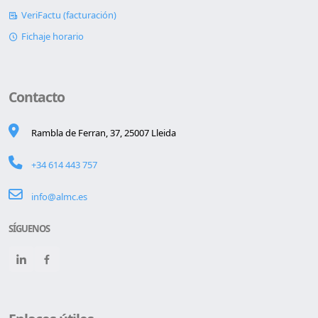
VeriFactu (facturación)
Fichaje horario
Contacto
Rambla de Ferran, 37, 25007 Lleida
+34 614 443 757
info@almc.es
SÍGUENOS