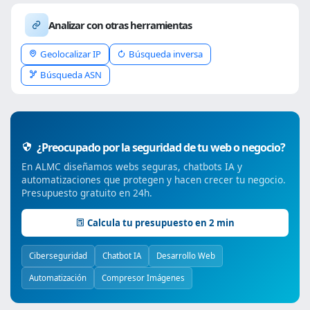
Analizar con otras herramientas
Geolocalizar IP
Búsqueda inversa
Búsqueda ASN
¿Preocupado por la seguridad de tu web o negocio?
En ALMC diseñamos webs seguras, chatbots IA y
automatizaciones que protegen y hacen crecer tu negocio.
Presupuesto gratuito en 24h.
Calcula tu presupuesto en 2 min
Ciberseguridad
Chatbot IA
Desarrollo Web
Automatización
Compresor Imágenes