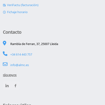
VeriFactu (facturación)
Fichaje horario
Contacto
Rambla de Ferran, 37, 25007 Lleida
+34 614 443 757
info@almc.es
SÍGUENOS