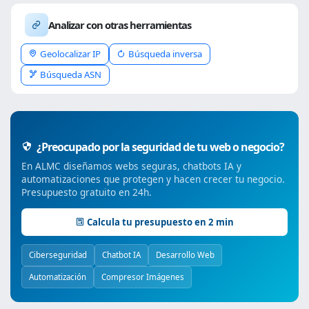
Analizar con otras herramientas
Geolocalizar IP
Búsqueda inversa
Búsqueda ASN
¿Preocupado por la seguridad de tu web o negocio?
En ALMC diseñamos webs seguras, chatbots IA y
automatizaciones que protegen y hacen crecer tu negocio.
Presupuesto gratuito en 24h.
Calcula tu presupuesto en 2 min
Ciberseguridad
Chatbot IA
Desarrollo Web
Automatización
Compresor Imágenes