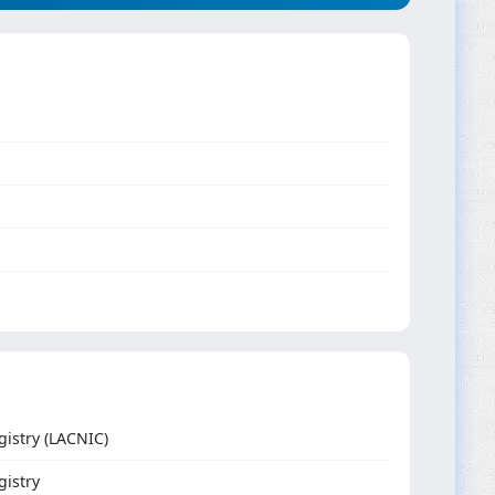
istry (LACNIC)
gistry