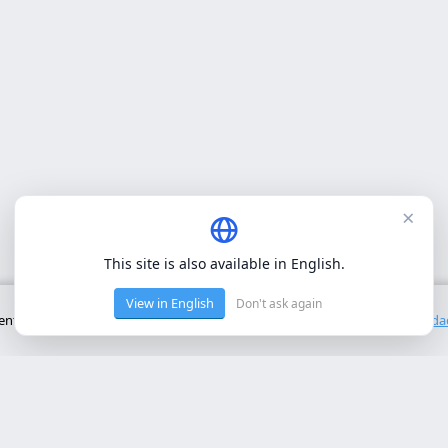
×
This site is also available in English.
View in English
Don't ask again
to básico del sitio. No utilizamos cookies de terceros.
Política de privacid