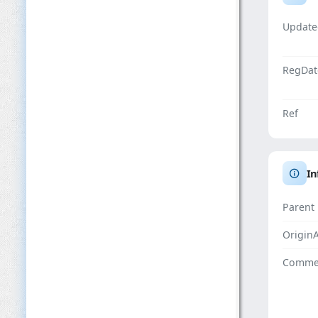
Update
RegDat
Ref
In
Parent
Origin
Comme