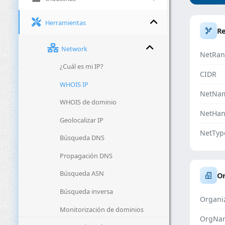
Herramientas
R
Network
NetRan
¿Cuál es mi IP?
CIDR
WHOIS IP
NetNa
WHOIS de dominio
NetHan
Geolocalizar IP
NetTyp
Búsqueda DNS
Propagación DNS
Búsqueda ASN
Or
Búsqueda inversa
Organi
Monitorización de dominios
OrgNa