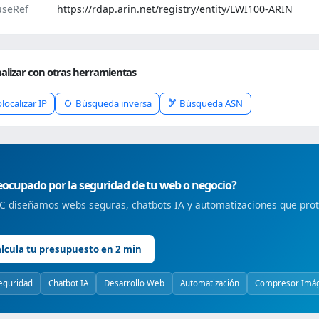
seRef
https://rdap.arin.net/registry/entity/LWI100-ARIN
alizar con otras herramientas
localizar IP
Búsqueda inversa
Búsqueda ASN
ocupado por la seguridad de tu web o negocio?
 diseñamos webs seguras, chatbots IA y automatizaciones que prote
lcula tu presupuesto en 2 min
eguridad
Chatbot IA
Desarrollo Web
Automatización
Compresor Imá