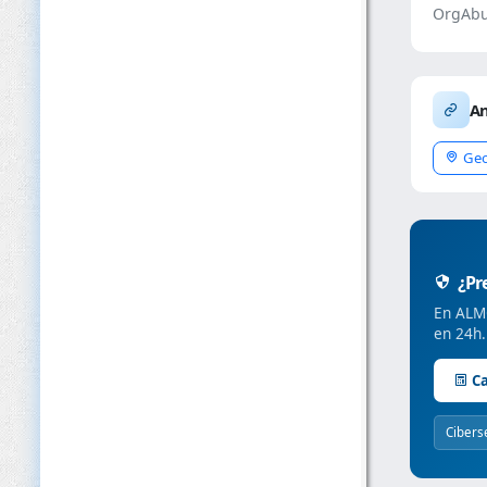
OrgAbu
An
Geo
¿Pre
En ALMC
en 24h.
Ca
Cibers