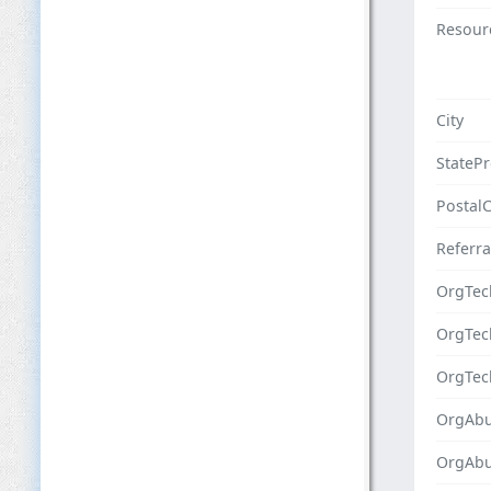
Resour
City
StateP
Postal
Referra
OrgTec
OrgTe
OrgTec
OrgAbu
OrgAb