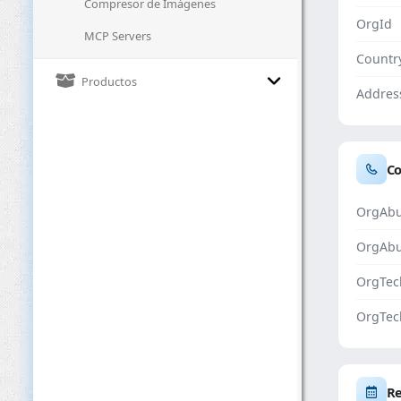
Compresor de Imágenes
OrgId
MCP Servers
Countr
Productos
Addres
Co
OrgAbu
OrgAb
OrgTec
OrgTec
Re