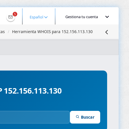
5
Gestiona tu cuenta
Español
tas
Herramienta WHOIS para 152.156.113.130
calizar IP
Búsqueda DNS
Propagación DNS
ominios
Compresor de Imágenes
IP 152.156.113.130
Buscar