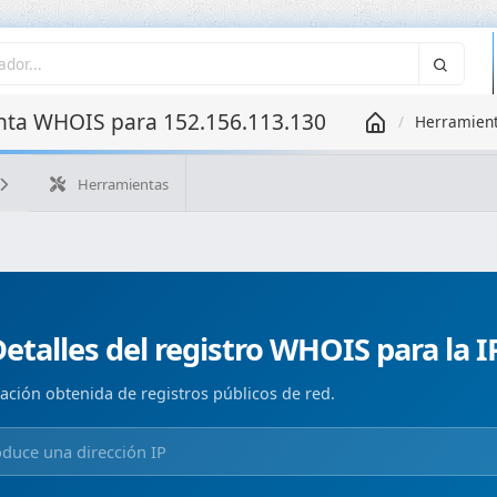
ta WHOIS para 152.156.113.130
Herramien
Herramientas
¿Cuál es mi IP?
WHOIS IP
WHOIS de dominio
Geolo
Búsqueda ASN
Búsqueda inversa
Monitorización de d
etalles del registro WHOIS para la 
ación obtenida de registros públicos de red.