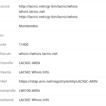
ceLink
http://lacnic.net/cgi-bin/lacnic/whois
whois.lacnic.net
http://lacnic.net/cgi-bin/lacnic/whois
Montevideo
rov
Code
11400
lServer
whois://whois.lacnic.net
hHandle
LACNIC-ARIN
chName
LACNIC Whois Info
hRef
https://rdap.arin.net/registry/entity/LACNIC-ARIN
seHandle
LWI100-ARIN
useName
LACNIC Whois Info