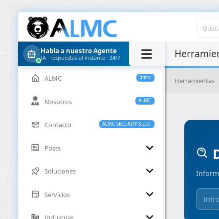
Habla a nuestro Agente
Herramien
IA · respuestas al instante · 24/7
ALMC
Inicio
Herramientas
Nosotros
ALMC
Contacto
ALMC SECURITY S.L.U.
Posts
D
Soluciones
Inform
Servicios
Industrias