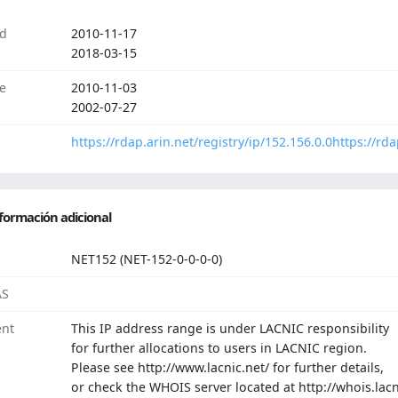
d
2010-11-17
2018-03-15
e
2010-11-03
2002-07-27
https://rdap.arin.net/registry/ip/152.156.0.0
https://rda
formación adicional
NET152 (NET-152-0-0-0-0)
AS
nt
This IP address range is under LACNIC responsibility
for further allocations to users in LACNIC region.
Please see http://www.lacnic.net/ for further details,
or check the WHOIS server located at http://whois.lacn