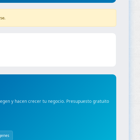
se.
gen y hacen crecer tu negocio. Presupuesto gratuito
genes