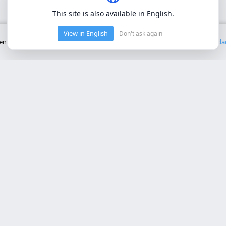
This site is also available in English.
View in English
Don't ask again
to básico del sitio. No utilizamos cookies de terceros.
Política de privacid
cios Principales
Contacto
rollo web lleida
Rambla de Ferran, 37, 25007 Ll
a online a medida