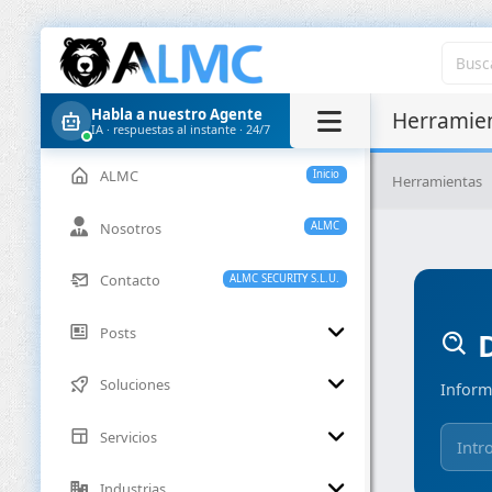
Habla a nuestro Agente
Herramien
IA · respuestas al instante · 24/7
ALMC
Inicio
Herramientas
Nosotros
ALMC
Contacto
ALMC SECURITY S.L.U.
Posts
D
Soluciones
Inform
Servicios
Industrias