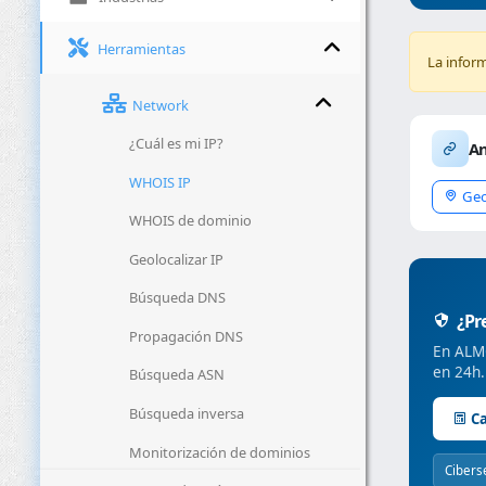
Herramientas
La infor
Network
¿Cuál es mi IP?
An
WHOIS IP
Geo
WHOIS de dominio
Geolocalizar IP
Búsqueda DNS
¿Pre
Propagación DNS
En ALMC
en 24h.
Búsqueda ASN
Búsqueda inversa
Ca
Monitorización de dominios
Cibers