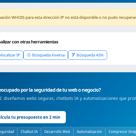
mación WHOIS para esta dirección IP no está disponible o no pudo recuperar
alizar con otras herramientas
localizar IP
Búsqueda inversa
Búsqueda ASN
ocupado por la seguridad de tu web o negocio?
 diseñamos webs seguras, chatbots IA y automatizaciones que prote
lcula tu presupuesto en 2 min
eguridad
Chatbot IA
Desarrollo Web
Automatización
Compresor Imá