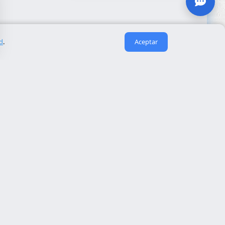
ad
.
Aceptar
Enlaces útiles
Sobre nosotros
eida
Contacto