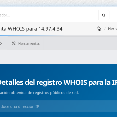
ta WHOIS para 14.97.4.34
Herr
Herramientas
¿Cuál es mi IP?
WHOIS IP
WHOIS de dominio
Geolo
Búsqueda ASN
Búsqueda inversa
Monitorización de d
etalles del registro WHOIS para la I
ación obtenida de registros públicos de red.