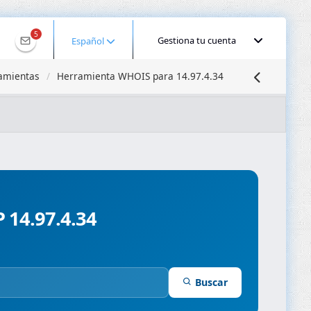
5
Gestiona tu cuenta
Español
amientas
Herramienta WHOIS para 14.97.4.34
calizar IP
Búsqueda DNS
Propagación DNS
ominios
Compresor de Imágenes
P 14.97.4.34
Buscar