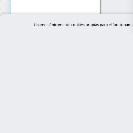
Usamos únicamente cookies propias para el funcionamien
Servi
desar
Expertos en ciberseguridad, programación
a medida con Laravel y gestión de
tiend