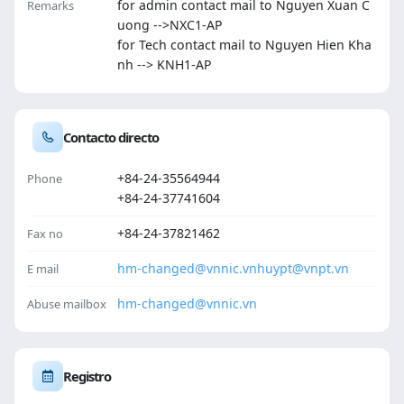
for admin contact mail to Nguyen Xuan C
Remarks
uong -->NXC1-AP
for Tech contact mail to Nguyen Hien Kha
nh --> KNH1-AP
Contacto directo
+84-24-35564944
Phone
+84-24-37741604
+84-24-37821462
Fax no
hm-changed@vnnic.vn
huypt@vnpt.vn
E mail
hm-changed@vnnic.vn
Abuse mailbox
Registro