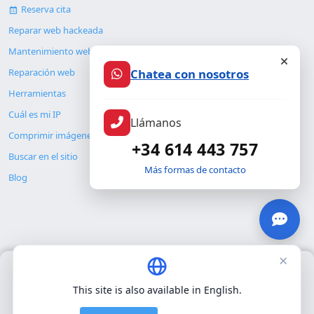
Reserva cita
Reparar web hackeada
Mantenimiento web
Chatea con nosotros
Reparación web
Herramientas
Cuál es mi IP
Llámanos
Comprimir imágenes
+34 614 443 757
Buscar en el sitio
Más formas de contacto
Blog
×
Usamos únicamente cookies propias para el funcionamiento
© Copyright 2026. ALMC SECURITY S.L.U.
básico del sitio. No utilizamos cookies de terceros.
Política de
This site is also available in English.
privacidad
.
Legal
Recursos