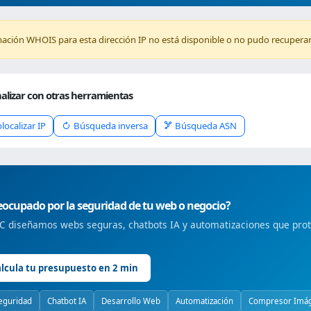
mación WHOIS para esta dirección IP no está disponible o no pudo recuperar
alizar con otras herramientas
localizar IP
Búsqueda inversa
Búsqueda ASN
ocupado por la seguridad de tu web o negocio?
 diseñamos webs seguras, chatbots IA y automatizaciones que prote
lcula tu presupuesto en 2 min
eguridad
Chatbot IA
Desarrollo Web
Automatización
Compresor Imá