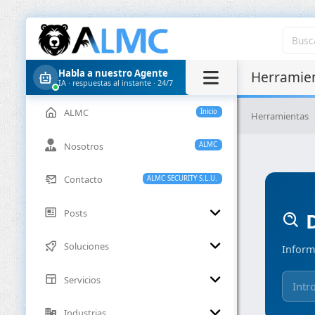
Habla a nuestro Agente
Herramien
IA · respuestas al instante · 24/7
ALMC
Inicio
Herramientas
Nosotros
ALMC
Contacto
ALMC SECURITY S.L.U.
Posts
D
Soluciones
Inform
Servicios
Industrias