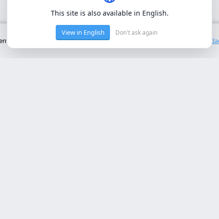
This site is also available in English.
View in English
Don't ask again
to básico del sitio. No utilizamos cookies de terceros.
Política de privacid
cios Principales
Contacto
rollo web lleida
Rambla de Ferran, 37, 25007 Ll
a online a medida