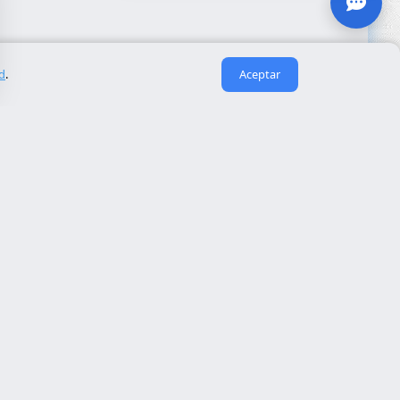
ad
.
Aceptar
Enlaces útiles
Sobre nosotros
eida
Contacto