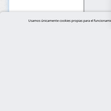
Usamos únicamente cookies propias para el funcionamien
Servi
desar
Expertos en ciberseguridad, programación
a medida con Laravel y gestión de
tiend