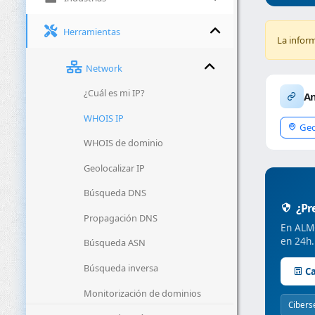
Herramientas
La infor
Network
¿Cuál es mi IP?
An
WHOIS IP
Geo
WHOIS de dominio
Geolocalizar IP
Búsqueda DNS
¿Pre
Propagación DNS
En ALMC
en 24h.
Búsqueda ASN
Búsqueda inversa
Ca
Monitorización de dominios
Cibers