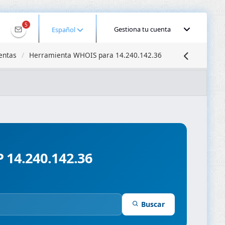
5
Gestiona tu cuenta
Español
entas
Herramienta WHOIS para 14.240.142.36
calizar IP
Búsqueda DNS
Propagación DNS
ominios
Compresor de Imágenes
P 14.240.142.36
Buscar