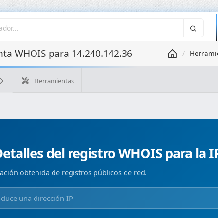
ta WHOIS para 14.240.142.36
Herrami
Herramientas
¿Cuál es mi IP?
WHOIS IP
WHOIS de dominio
Geolo
Búsqueda ASN
Búsqueda inversa
Monitorización de d
etalles del registro WHOIS para la I
ación obtenida de registros públicos de red.