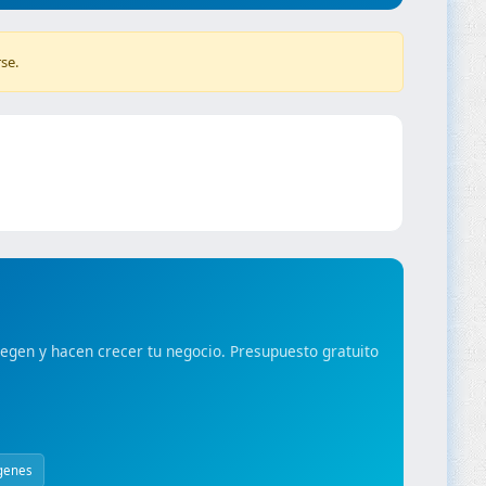
se.
gen y hacen crecer tu negocio. Presupuesto gratuito
genes