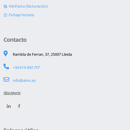
VeriFactu (facturación)
Fichaje horario
Contacto
Rambla de Ferran, 37, 25007 Lleida
+34 614 443 757
info@almc.es
SÍGUENOS