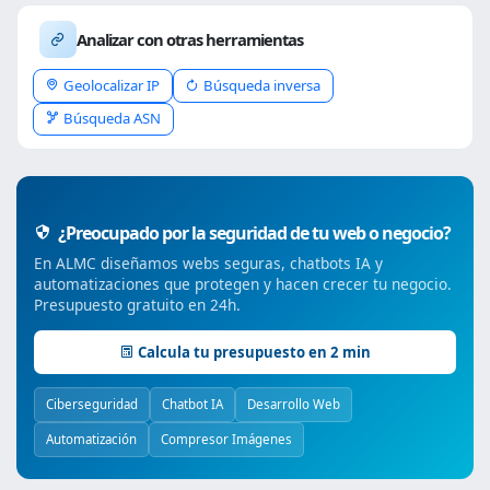
Analizar con otras herramientas
Geolocalizar IP
Búsqueda inversa
Búsqueda ASN
¿Preocupado por la seguridad de tu web o negocio?
En ALMC diseñamos webs seguras, chatbots IA y
automatizaciones que protegen y hacen crecer tu negocio.
Presupuesto gratuito en 24h.
Calcula tu presupuesto en 2 min
Ciberseguridad
Chatbot IA
Desarrollo Web
Automatización
Compresor Imágenes