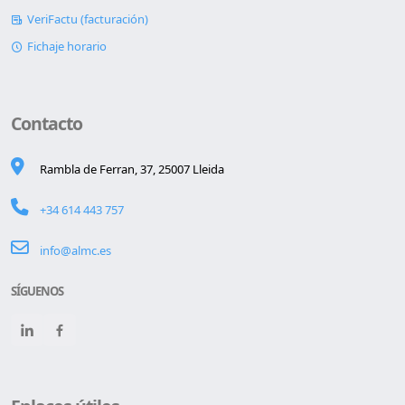
VeriFactu (facturación)
Fichaje horario
Contacto
Rambla de Ferran, 37, 25007 Lleida
+34 614 443 757
info@almc.es
SÍGUENOS