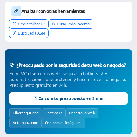
Analizar con otras herramientas
Geolocalizar IP
Búsqueda inversa
Búsqueda ASN
¿Preocupado por la seguridad de tu web o negocio?
En ALMC diseñamos webs seguras, chatbots IA y
automatizaciones que protegen y hacen crecer tu negocio.
Presupuesto gratuito en 24h.
Calcula tu presupuesto en 2 min
Ciberseguridad
Chatbot IA
Desarrollo Web
Automatización
Compresor Imágenes