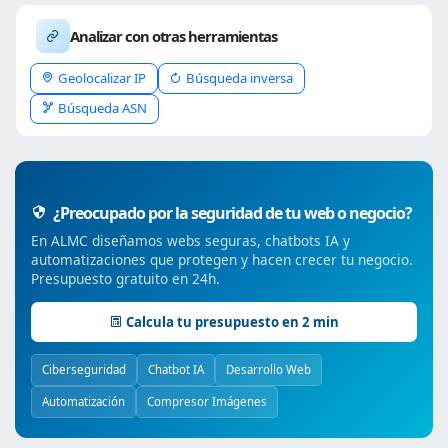
Analizar con otras herramientas
Geolocalizar IP
Búsqueda inversa
Búsqueda ASN
¿Preocupado por la seguridad de tu web o negocio?
En ALMC diseñamos webs seguras, chatbots IA y
automatizaciones que protegen y hacen crecer tu negocio.
Presupuesto gratuito en 24h.
Calcula tu presupuesto en 2 min
Ciberseguridad
Chatbot IA
Desarrollo Web
Automatización
Compresor Imágenes