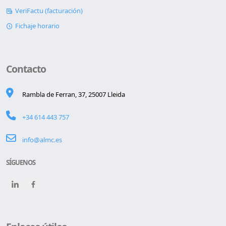
VeriFactu (facturación)
Fichaje horario
Contacto
Rambla de Ferran, 37, 25007 Lleida
+34 614 443 757
info@almc.es
SÍGUENOS