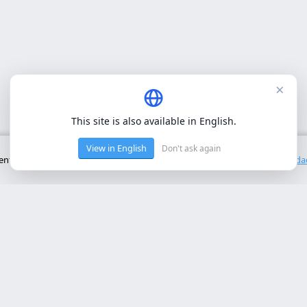
×
This site is also available in English.
View in English
Don't ask again
to básico del sitio. No utilizamos cookies de terceros.
Política de privacid