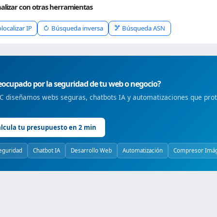
alizar con otras herramientas
localizar IP
Búsqueda inversa
Búsqueda ASN
ocupado por la seguridad de tu web o negocio?
 diseñamos webs seguras, chatbots IA y automatizaciones que prote
lcula tu presupuesto en 2 min
eguridad
Chatbot IA
Desarrollo Web
Automatización
Compresor Imá