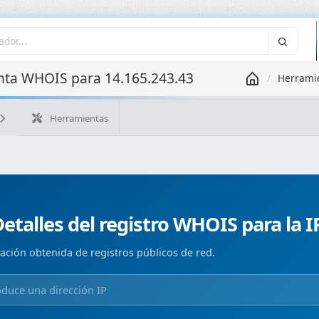
ta WHOIS para 14.165.243.43
Herrami
Herramientas
¿Cuál es mi IP?
WHOIS IP
WHOIS de dominio
Geolo
Búsqueda ASN
Búsqueda inversa
Monitorización de d
etalles del registro WHOIS para la I
ación obtenida de registros públicos de red.