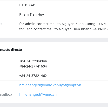
PTH13-AP
Pham Tien Huy
ks
for admin contact mail to Nguyen Xuan Cuong -->NXC
for Tech contact mail to Nguyen Hien Khanh --> KNH1
ntacto directo
+84-24-35564944
+84-24-37741604
+84-24-37821462
hm-changed@vnnic.vn
huypt@vnpt.vn
mailbox
hm-changed@vnnic.vn