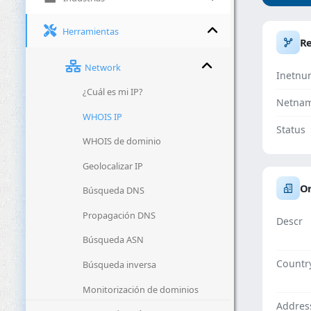
Herramientas
R
Network
Inetnu
¿Cuál es mi IP?
Netna
WHOIS IP
Status
WHOIS de dominio
Geolocalizar IP
Or
Búsqueda DNS
Propagación DNS
Descr
Búsqueda ASN
Countr
Búsqueda inversa
Monitorización de dominios
Addres