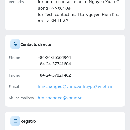
for admin contact mail to Nguyen Xuan C
Remarks
uong -->NXC1-AP
for Tech contact mail to Nguyen Hien Kha
nh --> KNH1-AP
Contacto directo
+84-24-35564944
Phone
+84-24-37741604
+84-24-37821462
Fax no
hm-changed@vnnic.vn
huypt@vnpt.vn
E mail
hm-changed@vnnic.vn
Abuse mailbox
Registro