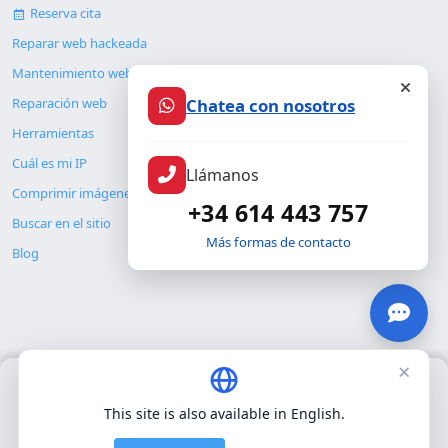
Reserva cita
Reparar web hackeada
Mantenimiento web
Chatea con nosotros
Reparación web
Herramientas
Cuál es mi IP
Llámanos
Comprimir imágenes
+34 614 443 757
Buscar en el sitio
Más formas de contacto
Blog
×
Usamos únicamente cookies propias para el funcionamiento
© Copyright 2026. ALMC SECURITY S.L.U.
básico del sitio. No utilizamos cookies de terceros.
Política de
This site is also available in English.
privacidad
.
Legal
Recursos