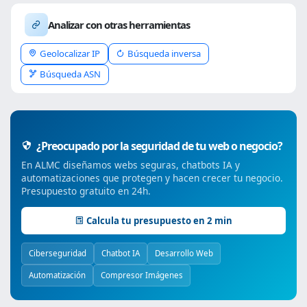
Analizar con otras herramientas
Geolocalizar IP
Búsqueda inversa
Búsqueda ASN
¿Preocupado por la seguridad de tu web o negocio?
En ALMC diseñamos webs seguras, chatbots IA y
automatizaciones que protegen y hacen crecer tu negocio.
Presupuesto gratuito en 24h.
Calcula tu presupuesto en 2 min
Ciberseguridad
Chatbot IA
Desarrollo Web
Automatización
Compresor Imágenes