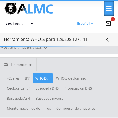
5
Español
Gestiona tu cuenta
Herramienta WHOIS para 129.208.127.111
Mostrar Últimas IPs Vistas
Herramientas
¿Cuál es mi IP?
WHOIS IP
WHOIS de dominio
Geolocalizar IP
Búsqueda DNS
Propagación DNS
Búsqueda ASN
Búsqueda inversa
Monitorización de dominios
Compresor de Imágenes