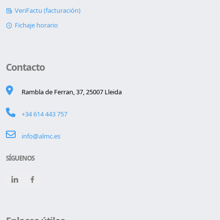
VeriFactu (facturación)
Fichaje horario
Contacto
Rambla de Ferran, 37, 25007 Lleida
+34 614 443 757
info@almc.es
SÍGUENOS